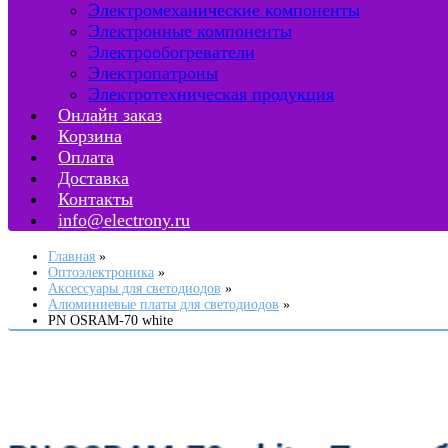
Электромеханические компоненты
Электронные компоненты
Электрообогреватели
Электропатроны
Электротехническая продукция
Онлайн заказ
Корзина
Оплата
Доставка
Контакты
info@electrony.ru
Главная
Оптоэлектроника
Аксессуары для светодиодов
Алюминиевые платы для светодиодов
PN OSRAM-70 white