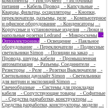
компоненты
- Инструмент
- Источники
питания
- Кабель Провод
- Капсульные
-
Кварцы, фильтры, осцилляторы
- Кнопки,
переключатели, разъемы, реле
- Компьютерное
и офисное оборудование
- Конденсаторы
-
Корпусные и установочные изделия
- Люки и
напольные розетки Ledrand
- Микросхемы
-
Оптоэлектроника
- Освещение
- Паяльное
оборудование
- Переключатели
- Подвесные
светильники Simon
- Позиции на заказ
-
Провода, шнуры, кабели
- Промышленная
автоматизация
- Разъемы, Соединители
-
Резисторы
- Реле
- Розетки Выключатели
-
Светильники даунлайт Simon
- Светильники
для витрин и экспозиций Simon
-
Свечеобразные
- Системы для прокладки
кабеля
- Сопутствующие товары
- Софитные
- Средства разработки, конструкторы
-
Средства разработки, конструкторы, модели
-