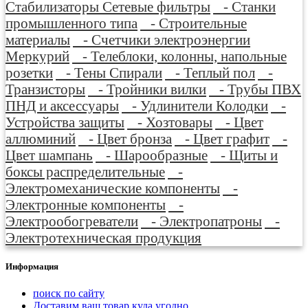
Стабилизаторы Сетевые фильтры
- Станки
промышленного типа
- Строительные
материалы
- Счетчики электроэнергии
Меркурий
- Телеблоки, колонны, напольные
розетки
- Тены Спирали
- Теплый пол
-
Транзисторы
- Тройники вилки
- Трубы ПВХ
ПНД и аксессуары
- Удлинители Колодки
-
Устройства защиты
- Хозтовары
- Цвет
аллюминий
- Цвет бронза
- Цвет графит
-
Цвет шампань
- Шарообразные
- Щиты и
боксы распределительные
-
Электромеханические компоненты
-
Электронные компоненты
-
Электрообогреватели
- Электропатроны
-
Электротехническая продукция
Информация
поиск по сайту
Доставим ваш товар куда угодно