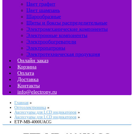
Цвет графит
Цвет шампань
Шарообразные
Щиты и боксы распределительные
Электромеханические компоненты
Электронные компоненты
Электрообогреватели
Электропатроны
Электротехническая продукция
Онлайн заказ
Корзина
Оплата
Доставка
Контакты
info@electrony.ru
Главная
Оптоэлектроника
Аксессуары для LCD индикаторов
Аксессуары для LCD индикаторов
ETP-MB-4000UACG