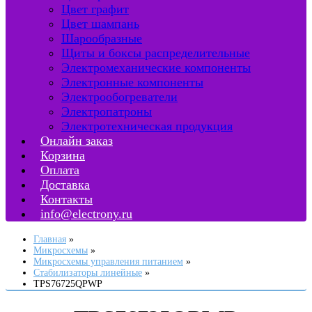
Цвет графит
Цвет шампань
Шарообразные
Щиты и боксы распределительные
Электромеханические компоненты
Электронные компоненты
Электрообогреватели
Электропатроны
Электротехническая продукция
Онлайн заказ
Корзина
Оплата
Доставка
Контакты
info@electrony.ru
Главная
Микросхемы
Микросхемы управления питанием
Стабилизаторы линейные
TPS76725QPWP