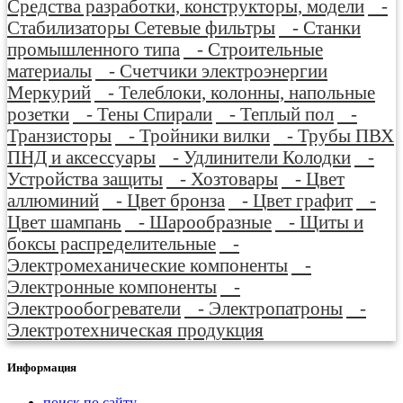
Средства разработки, конструкторы, модели
-
Стабилизаторы Сетевые фильтры
- Станки
промышленного типа
- Строительные
материалы
- Счетчики электроэнергии
Меркурий
- Телеблоки, колонны, напольные
розетки
- Тены Спирали
- Теплый пол
-
Транзисторы
- Тройники вилки
- Трубы ПВХ
ПНД и аксессуары
- Удлинители Колодки
-
Устройства защиты
- Хозтовары
- Цвет
аллюминий
- Цвет бронза
- Цвет графит
-
Цвет шампань
- Шарообразные
- Щиты и
боксы распределительные
-
Электромеханические компоненты
-
Электронные компоненты
-
Электрообогреватели
- Электропатроны
-
Электротехническая продукция
Информация
поиск по сайту