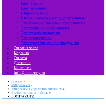
Цвет графит
Цвет шампань
Шарообразные
Щиты и боксы распределительные
Электромеханические компоненты
Электронные компоненты
Электрообогреватели
Электропатроны
Электротехническая продукция
Онлайн заказ
Корзина
Оплата
Доставка
Контакты
info@electrony.ru
Главная
Микросхемы
Микросхемы управления питанием
Стабилизаторы линейные
LD1117AS33TR