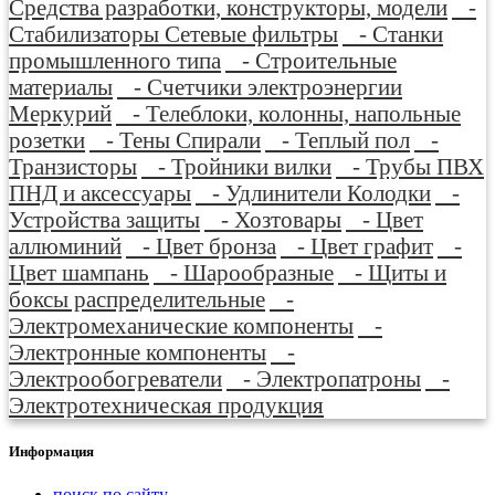
Средства разработки, конструкторы, модели
-
Стабилизаторы Сетевые фильтры
- Станки
промышленного типа
- Строительные
материалы
- Счетчики электроэнергии
Меркурий
- Телеблоки, колонны, напольные
розетки
- Тены Спирали
- Теплый пол
-
Транзисторы
- Тройники вилки
- Трубы ПВХ
ПНД и аксессуары
- Удлинители Колодки
-
Устройства защиты
- Хозтовары
- Цвет
аллюминий
- Цвет бронза
- Цвет графит
-
Цвет шампань
- Шарообразные
- Щиты и
боксы распределительные
-
Электромеханические компоненты
-
Электронные компоненты
-
Электрообогреватели
- Электропатроны
-
Электротехническая продукция
Информация
поиск по сайту