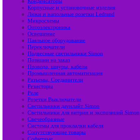
Конденсаторы
Корпусные и установочные изделия
Люки и напольные розетки Ledrand
Микросхемы
Оптоэлектроника
Освещение
Паяльное оборудование
Переключатели
Подвесные светильники Simon
Позиции на заказ
Провода, шнуры, кабели
Промышленная автоматизация
Разъемы, Соединители
Резисторы
Реле
Розетки Выключатели
Светильники даунлайт Simon
Светильники для витрин и экспозиций Simon
Свечеобразные
Системы для прокладки кабеля
Сопутствующие товары
Софитные