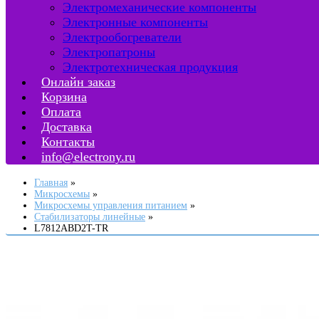
Электромеханические компоненты
Электронные компоненты
Электрообогреватели
Электропатроны
Электротехническая продукция
Онлайн заказ
Корзина
Оплата
Доставка
Контакты
info@electrony.ru
Главная
Микросхемы
Микросхемы управления питанием
Стабилизаторы линейные
L7812ABD2T-TR