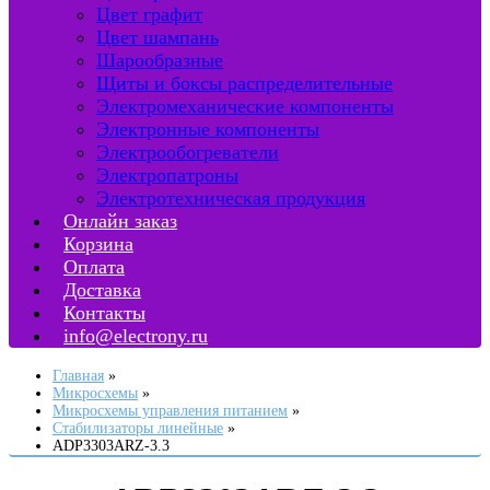
Цвет графит
Цвет шампань
Шарообразные
Щиты и боксы распределительные
Электромеханические компоненты
Электронные компоненты
Электрообогреватели
Электропатроны
Электротехническая продукция
Онлайн заказ
Корзина
Оплата
Доставка
Контакты
info@electrony.ru
Главная
Микросхемы
Микросхемы управления питанием
Стабилизаторы линейные
ADP3303ARZ-3.3