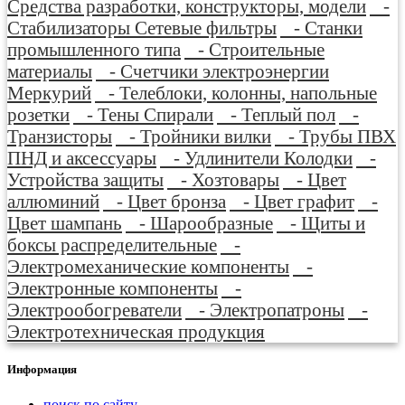
Средства разработки, конструкторы, модели
-
Стабилизаторы Сетевые фильтры
- Станки
промышленного типа
- Строительные
материалы
- Счетчики электроэнергии
Меркурий
- Телеблоки, колонны, напольные
розетки
- Тены Спирали
- Теплый пол
-
Транзисторы
- Тройники вилки
- Трубы ПВХ
ПНД и аксессуары
- Удлинители Колодки
-
Устройства защиты
- Хозтовары
- Цвет
аллюминий
- Цвет бронза
- Цвет графит
-
Цвет шампань
- Шарообразные
- Щиты и
боксы распределительные
-
Электромеханические компоненты
-
Электронные компоненты
-
Электрообогреватели
- Электропатроны
-
Электротехническая продукция
Информация
поиск по сайту