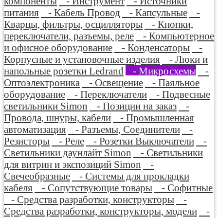
компоненты
- Инструмент
- Источники
питания
- Кабель Провод
- Капсульные
-
Кварцы, фильтры, осцилляторы
- Кнопки,
переключатели, разъемы, реле
- Компьютерное
и офисное оборудование
- Конденсаторы
-
Корпусные и установочные изделия
- Люки и
напольные розетки Ledrand
- Микросхемы
-
Оптоэлектроника
- Освещение
- Паяльное
оборудование
- Переключатели
- Подвесные
светильники Simon
- Позиции на заказ
-
Провода, шнуры, кабели
- Промышленная
автоматизация
- Разъемы, Соединители
-
Резисторы
- Реле
- Розетки Выключатели
-
Светильники даунлайт Simon
- Светильники
для витрин и экспозиций Simon
-
Свечеобразные
- Системы для прокладки
кабеля
- Сопутствующие товары
- Софитные
- Средства разработки, конструкторы
-
Средства разработки, конструкторы, модели
-