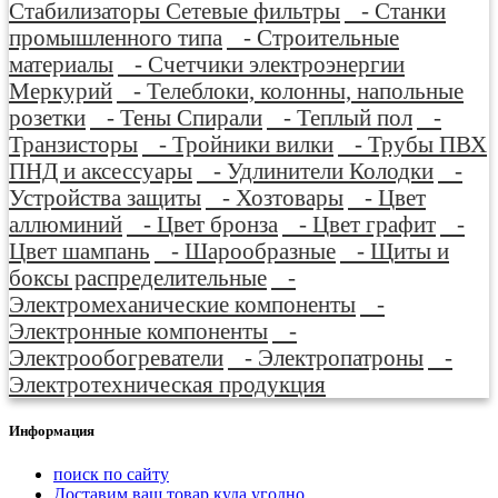
Стабилизаторы Сетевые фильтры
- Станки
промышленного типа
- Строительные
материалы
- Счетчики электроэнергии
Меркурий
- Телеблоки, колонны, напольные
розетки
- Тены Спирали
- Теплый пол
-
Транзисторы
- Тройники вилки
- Трубы ПВХ
ПНД и аксессуары
- Удлинители Колодки
-
Устройства защиты
- Хозтовары
- Цвет
аллюминий
- Цвет бронза
- Цвет графит
-
Цвет шампань
- Шарообразные
- Щиты и
боксы распределительные
-
Электромеханические компоненты
-
Электронные компоненты
-
Электрообогреватели
- Электропатроны
-
Электротехническая продукция
Информация
поиск по сайту
Доставим ваш товар куда угодно