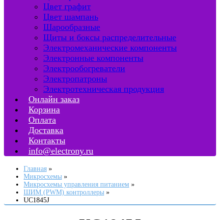
Цвет графит
Цвет шампань
Шарообразные
Щиты и боксы распределительные
Электромеханические компоненты
Электронные компоненты
Электрообогреватели
Электропатроны
Электротехническая продукция
Онлайн заказ
Корзина
Оплата
Доставка
Контакты
info@electrony.ru
Главная
Микросхемы
Микросхемы управления питанием
ШИМ (PWM) контроллеры
UC1845J