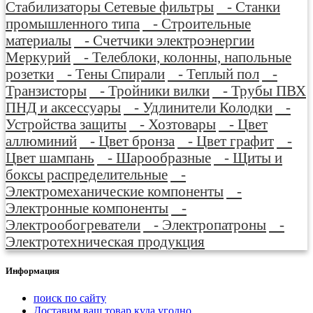
Стабилизаторы Сетевые фильтры
- Станки
промышленного типа
- Строительные
материалы
- Счетчики электроэнергии
Меркурий
- Телеблоки, колонны, напольные
розетки
- Тены Спирали
- Теплый пол
-
Транзисторы
- Тройники вилки
- Трубы ПВХ
ПНД и аксессуары
- Удлинители Колодки
-
Устройства защиты
- Хозтовары
- Цвет
аллюминий
- Цвет бронза
- Цвет графит
-
Цвет шампань
- Шарообразные
- Щиты и
боксы распределительные
-
Электромеханические компоненты
-
Электронные компоненты
-
Электрообогреватели
- Электропатроны
-
Электротехническая продукция
Информация
поиск по сайту
Доставим ваш товар куда угодно