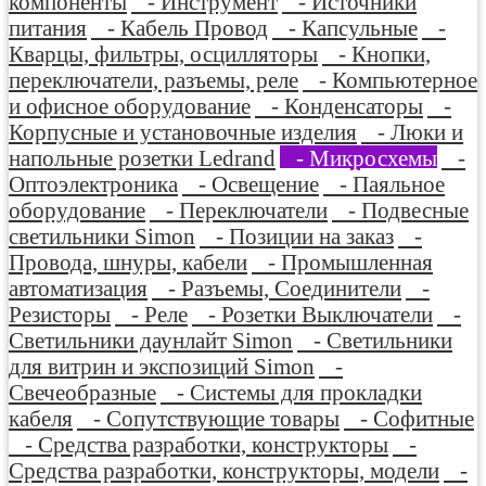
компоненты
- Инструмент
- Источники
питания
- Кабель Провод
- Капсульные
-
Кварцы, фильтры, осцилляторы
- Кнопки,
переключатели, разъемы, реле
- Компьютерное
и офисное оборудование
- Конденсаторы
-
Корпусные и установочные изделия
- Люки и
напольные розетки Ledrand
- Микросхемы
-
Оптоэлектроника
- Освещение
- Паяльное
оборудование
- Переключатели
- Подвесные
светильники Simon
- Позиции на заказ
-
Провода, шнуры, кабели
- Промышленная
автоматизация
- Разъемы, Соединители
-
Резисторы
- Реле
- Розетки Выключатели
-
Светильники даунлайт Simon
- Светильники
для витрин и экспозиций Simon
-
Свечеобразные
- Системы для прокладки
кабеля
- Сопутствующие товары
- Софитные
- Средства разработки, конструкторы
-
Средства разработки, конструкторы, модели
-