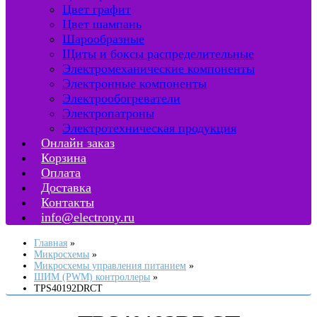
Цвет графит
Цвет шампань
Шарообразные
Щиты и боксы распределительные
Электромеханические компоненты
Электронные компоненты
Электрообогреватели
Электропатроны
Электротехническая продукция
Онлайн заказ
Корзина
Оплата
Доставка
Контакты
info@electrony.ru
Главная
Микросхемы
Микросхемы управления питанием
ШИМ (PWM) контроллеры
TPS40192DRCT