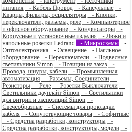
компоненты
- Инструмент
- Источники
питания
- Кабель Провод
- Капсульные
-
Кварцы, фильтры, осцилляторы
- Кнопки,
переключатели, разъемы, реле
- Компьютерное
и офисное оборудование
- Конденсаторы
-
Корпусные и установочные изделия
- Люки и
напольные розетки Ledrand
- Микросхемы
-
Оптоэлектроника
- Освещение
- Паяльное
оборудование
- Переключатели
- Подвесные
светильники Simon
- Позиции на заказ
-
Провода, шнуры, кабели
- Промышленная
автоматизация
- Разъемы, Соединители
-
Резисторы
- Реле
- Розетки Выключатели
-
Светильники даунлайт Simon
- Светильники
для витрин и экспозиций Simon
-
Свечеобразные
- Системы для прокладки
кабеля
- Сопутствующие товары
- Софитные
- Средства разработки, конструкторы
-
Средства разработки, конструкторы, модели
-