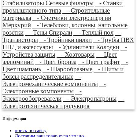
Стабилизаторы Сетевые фильтры
- Станки
промышленного типа
- Строительные
материалы
- Счетчики электроэнергии
Меркурий
- Телеблоки, колонны, напольные
розетки
- Тены Спирали
- Теплый пол
-
Транзисторы
- Тройники вилки
- Трубы ПВХ
ПНД и аксессуары
- Удлинители Колодки
-
Устройства защиты
- Хозтовары
- Цвет
аллюминий
- Цвет бронза
- Цвет графит
-
Цвет шампань
- Шарообразные
- Щиты и
боксы распределительные
-
Электромеханические компоненты
-
Электронные компоненты
-
Электрообогреватели
- Электропатроны
-
Электротехническая продукция
Информация
поиск по сайту
Доставим ваш товар куда угодно