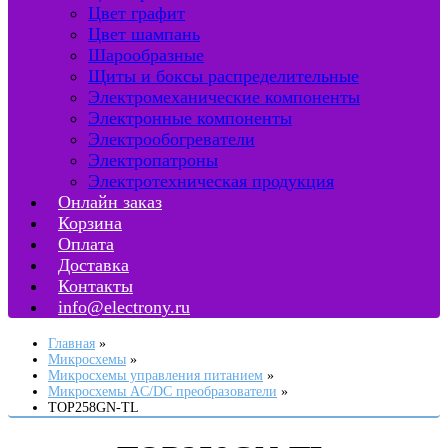
Цвет графит
Цвет шампань
Шарообразные
Щиты и боксы распределительные
Электромеханические компоненты
Электронные компоненты
Электрообогреватели
Электропатроны
Электротехническая продукция
Онлайн заказ
Корзина
Оплата
Доставка
Контакты
info@electrony.ru
Главная
Микросхемы
Микросхемы управления питанием
Микросхемы AC/DC преобразователи
TOP258GN-TL