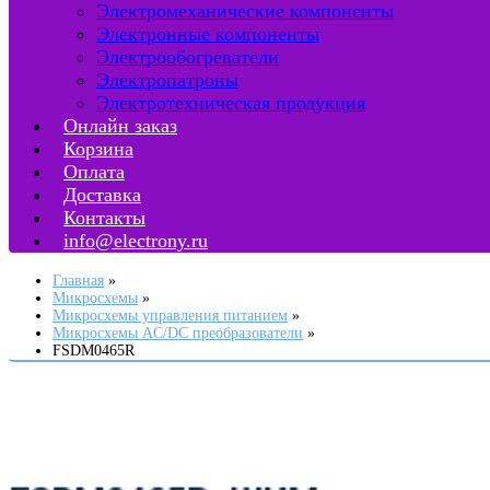
Электромеханические компоненты
Электронные компоненты
Электрообогреватели
Электропатроны
Электротехническая продукция
Онлайн заказ
Корзина
Оплата
Доставка
Контакты
info@electrony.ru
Главная
Микросхемы
Микросхемы управления питанием
Микросхемы AC/DC преобразователи
FSDM0465R