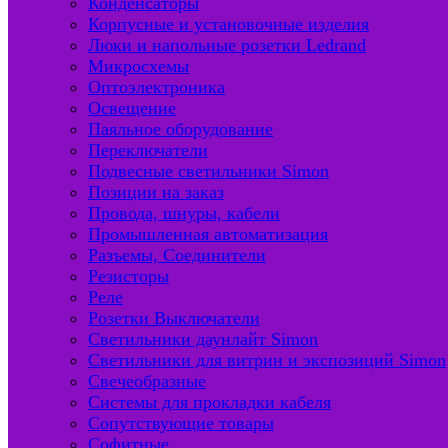
Конденсаторы
Корпусные и установочные изделия
Люки и напольные розетки Ledrand
Микросхемы
Оптоэлектроника
Освещение
Паяльное оборудование
Переключатели
Подвесные светильники Simon
Позиции на заказ
Провода, шнуры, кабели
Промышленная автоматизация
Разъемы, Соединители
Резисторы
Реле
Розетки Выключатели
Светильники даунлайт Simon
Светильники для витрин и экспозиций Simon
Свечеобразные
Системы для прокладки кабеля
Сопутствующие товары
Софитные