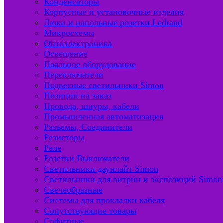
Конденсаторы
Корпусные и установочные изделия
Люки и напольные розетки Ledrand
Микросхемы
Оптоэлектроника
Освещение
Паяльное оборудование
Переключатели
Подвесные светильники Simon
Позиции на заказ
Провода, шнуры, кабели
Промышленная автоматизация
Разъемы, Соединители
Резисторы
Реле
Розетки Выключатели
Светильники даунлайт Simon
Светильники для витрин и экспозиций Simon
Свечеобразные
Системы для прокладки кабеля
Сопутствующие товары
Софитные