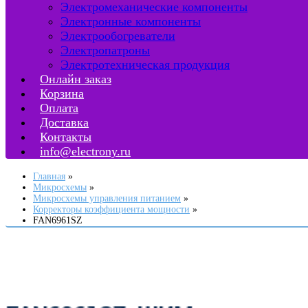
Электромеханические компоненты
Электронные компоненты
Электрообогреватели
Электропатроны
Электротехническая продукция
Онлайн заказ
Корзина
Оплата
Доставка
Контакты
info@electrony.ru
Главная
Микросхемы
Микросхемы управления питанием
Корректоры коэффициента мощности
FAN6961SZ