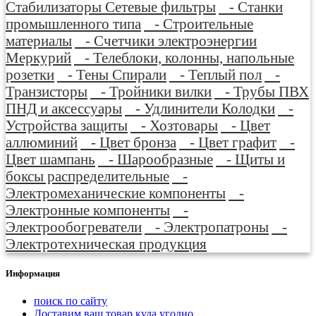
Стабилизаторы Сетевые фильтры
- Станки
промышленного типа
- Строительные
материалы
- Счетчики электроэнергии
Меркурий
- Телеблоки, колонны, напольные
розетки
- Тены Спирали
- Теплый пол
-
Транзисторы
- Тройники вилки
- Трубы ПВХ
ПНД и аксессуары
- Удлинители Колодки
-
Устройства защиты
- Хозтовары
- Цвет
аллюминий
- Цвет бронза
- Цвет графит
-
Цвет шампань
- Шарообразные
- Щиты и
боксы распределительные
-
Электромеханические компоненты
-
Электронные компоненты
-
Электрообогреватели
- Электропатроны
-
Электротехническая продукция
Информация
поиск по сайту
Доставим ваш товар куда угодно