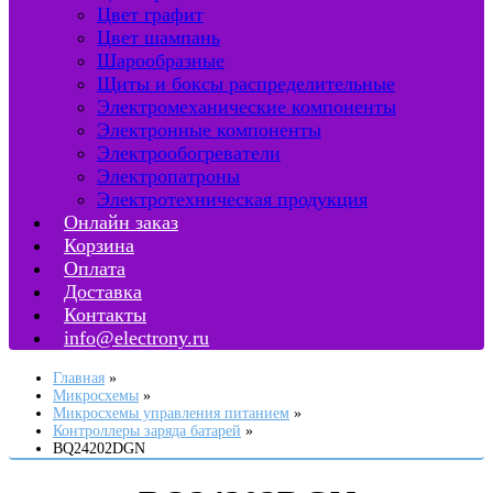
Цвет графит
Цвет шампань
Шарообразные
Щиты и боксы распределительные
Электромеханические компоненты
Электронные компоненты
Электрообогреватели
Электропатроны
Электротехническая продукция
Онлайн заказ
Корзина
Оплата
Доставка
Контакты
info@electrony.ru
Главная
Микросхемы
Микросхемы управления питанием
Контроллеры заряда батарей
BQ24202DGN