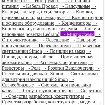
компоненты
- Инструмент
- Источники
питания
- Кабель Провод
- Капсульные
-
Кварцы, фильтры, осцилляторы
- Кнопки,
переключатели, разъемы, реле
- Компьютерное
и офисное оборудование
- Конденсаторы
-
Корпусные и установочные изделия
- Люки и
напольные розетки Ledrand
- Микросхемы
-
Оптоэлектроника
- Освещение
- Паяльное
оборудование
- Переключатели
- Подвесные
светильники Simon
- Позиции на заказ
-
Провода, шнуры, кабели
- Промышленная
автоматизация
- Разъемы, Соединители
-
Резисторы
- Реле
- Розетки Выключатели
-
Светильники даунлайт Simon
- Светильники
для витрин и экспозиций Simon
-
Свечеобразные
- Системы для прокладки
кабеля
- Сопутствующие товары
- Софитные
- Средства разработки, конструкторы
-
Средства разработки, конструкторы, модели
-