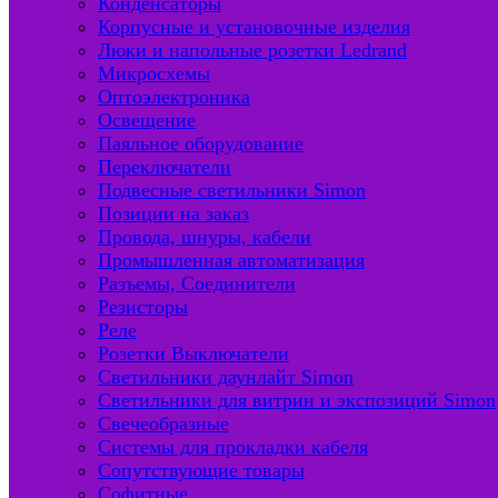
Конденсаторы
Корпусные и установочные изделия
Люки и напольные розетки Ledrand
Микросхемы
Оптоэлектроника
Освещение
Паяльное оборудование
Переключатели
Подвесные светильники Simon
Позиции на заказ
Провода, шнуры, кабели
Промышленная автоматизация
Разъемы, Соединители
Резисторы
Реле
Розетки Выключатели
Светильники даунлайт Simon
Светильники для витрин и экспозиций Simon
Свечеобразные
Системы для прокладки кабеля
Сопутствующие товары
Софитные