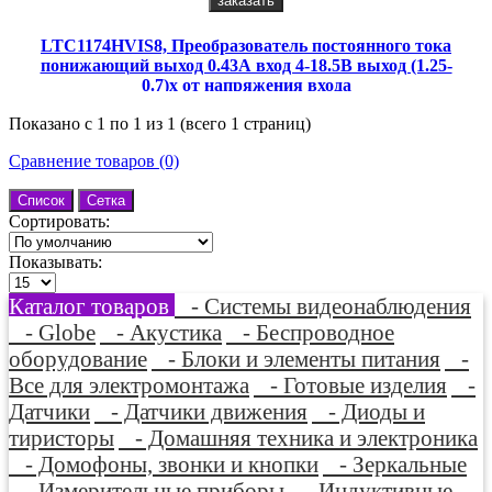
заказать
LTC1174HVIS8, Преобразователь постоянного тока
понижающий выход 0.43А вход 4-18.5В выход (1.25-
0.7)х от напряжения входа
Показано с 1 по 1 из 1 (всего 1 страниц)
Сравнение товаров (0)
Список
Сетка
Сортировать:
Показывать:
Каталог товаров
- Системы видеонаблюдения
- Globe
- Акустика
- Беспроводное
оборудование
- Блоки и элементы питания
-
Все для электромонтажа
- Готовые изделия
-
Датчики
- Датчики движения
- Диоды и
тиристоры
- Домашняя техника и электроника
- Домофоны, звонки и кнопки
- Зеркальные
- Измерительные приборы
- Индуктивные