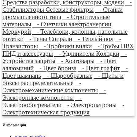
Средства разработки, конструкторы, модели
-
Стабилизаторы Сетевые фильтры
- Станки
промышленного типа
- Строительные
материалы
- Счетчики электроэнергии
Меркурий
- Телеблоки, колонны, напольные
розетки
- Тены Спирали
- Теплый пол
-
Транзисторы
- Тройники вилки
- Трубы ПВХ
ПНД и аксессуары
- Удлинители Колодки
-
Устройства защиты
- Хозтовары
- Цвет
аллюминий
- Цвет бронза
- Цвет графит
-
Цвет шампань
- Шарообразные
- Щиты и
боксы распределительные
-
Электромеханические компоненты
-
Электронные компоненты
-
Электрообогреватели
- Электропатроны
-
Электротехническая продукция
Информация
поиск по сайту