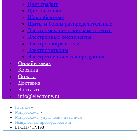
Цвет графит
Цвет шампань
Шарообразные
Щиты и боксы распределительные
Электромеханические компоненты
Электронные компоненты
Электрообогреватели
Электропатроны
Электротехническая продукция
Онлайн заказ
Корзина
Оплата
Доставка
Контакты
info@electrony.ru
Главная
Микросхемы
Микросхемы управления питанием
Импульсные преобразователи
LTC1174HVIS8