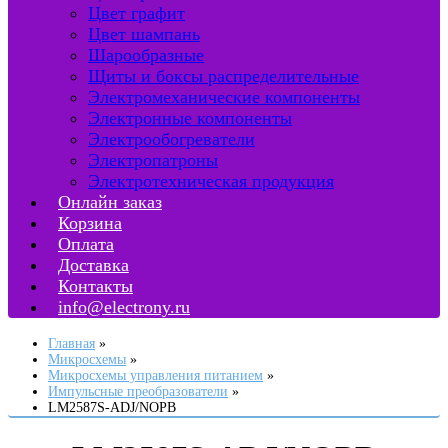
Цвет графит
Цвет шампань
Шарообразные
Щиты и боксы распределительные
Электромеханические компоненты
Электронные компоненты
Электрообогреватели
Электропатроны
Электротехническая продукция
Онлайн заказ
Корзина
Оплата
Доставка
Контакты
info@electrony.ru
Главная
Микросхемы
Микросхемы управления питанием
Импульсные преобразователи
LM2587S-ADJ/NOPB