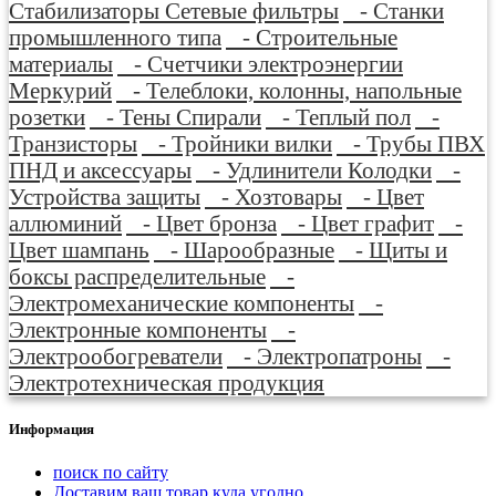
Стабилизаторы Сетевые фильтры
- Станки
промышленного типа
- Строительные
материалы
- Счетчики электроэнергии
Меркурий
- Телеблоки, колонны, напольные
розетки
- Тены Спирали
- Теплый пол
-
Транзисторы
- Тройники вилки
- Трубы ПВХ
ПНД и аксессуары
- Удлинители Колодки
-
Устройства защиты
- Хозтовары
- Цвет
аллюминий
- Цвет бронза
- Цвет графит
-
Цвет шампань
- Шарообразные
- Щиты и
боксы распределительные
-
Электромеханические компоненты
-
Электронные компоненты
-
Электрообогреватели
- Электропатроны
-
Электротехническая продукция
Информация
поиск по сайту
Доставим ваш товар куда угодно