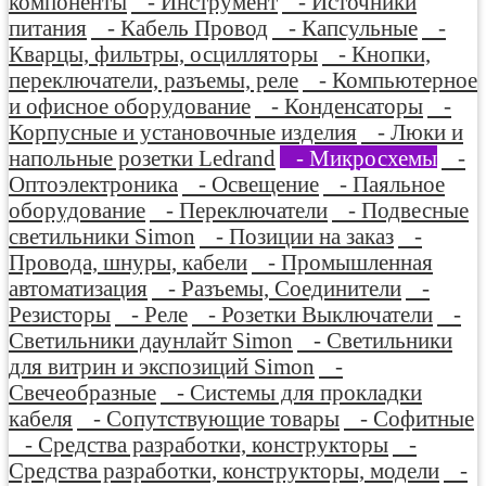
компоненты
- Инструмент
- Источники
питания
- Кабель Провод
- Капсульные
-
Кварцы, фильтры, осцилляторы
- Кнопки,
переключатели, разъемы, реле
- Компьютерное
и офисное оборудование
- Конденсаторы
-
Корпусные и установочные изделия
- Люки и
напольные розетки Ledrand
- Микросхемы
-
Оптоэлектроника
- Освещение
- Паяльное
оборудование
- Переключатели
- Подвесные
светильники Simon
- Позиции на заказ
-
Провода, шнуры, кабели
- Промышленная
автоматизация
- Разъемы, Соединители
-
Резисторы
- Реле
- Розетки Выключатели
-
Светильники даунлайт Simon
- Светильники
для витрин и экспозиций Simon
-
Свечеобразные
- Системы для прокладки
кабеля
- Сопутствующие товары
- Софитные
- Средства разработки, конструкторы
-
Средства разработки, конструкторы, модели
-