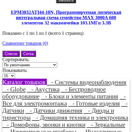
заказать
EPM3032ATI44-10N, Программируемая логическая
интегральная схема семейство MAX 3000A 600
элементов 32 макроячейки 103.1МГц 3.3В
Показано с 1 по 1 из 1 (всего 1 страниц)
Сравнение товаров (0)
Список
Сетка
Сортировать:
Показывать:
Каталог товаров
- Системы видеонаблюдения
- Globe
- Акустика
- Беспроводное
оборудование
- Блоки и элементы питания
-
Все для электромонтажа
- Готовые изделия
-
Датчики
- Датчики движения
- Диоды и
тиристоры
- Домашняя техника и электроника
- Домофоны, звонки и кнопки
- Зеркальные
- Измерительные приборы
- Индуктивные