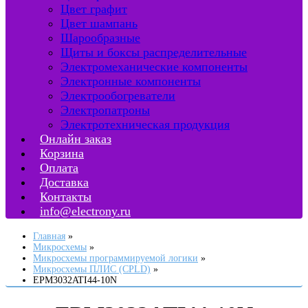
Цвет графит
Цвет шампань
Шарообразные
Щиты и боксы распределительные
Электромеханические компоненты
Электронные компоненты
Электрообогреватели
Электропатроны
Электротехническая продукция
Онлайн заказ
Корзина
Оплата
Доставка
Контакты
info@electrony.ru
Главная
Микросхемы
Микросхемы программируемой логики
Микросхемы ПЛИС (CPLD)
EPM3032ATI44-10N