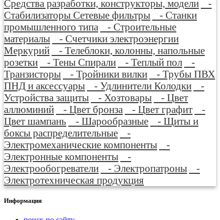
Средства разработки, конструкторы, модели
-
Стабилизаторы Сетевые фильтры
- Станки
промышленного типа
- Строительные
материалы
- Счетчики электроэнергии
Меркурий
- Телеблоки, колонны, напольные
розетки
- Тены Спирали
- Теплый пол
-
Транзисторы
- Тройники вилки
- Трубы ПВХ
ПНД и аксессуары
- Удлинители Колодки
-
Устройства защиты
- Хозтовары
- Цвет
аллюминий
- Цвет бронза
- Цвет графит
-
Цвет шампань
- Шарообразные
- Щиты и
боксы распределительные
-
Электромеханические компоненты
-
Электронные компоненты
-
Электрообогреватели
- Электропатроны
-
Электротехническая продукция
Информация
поиск по сайту