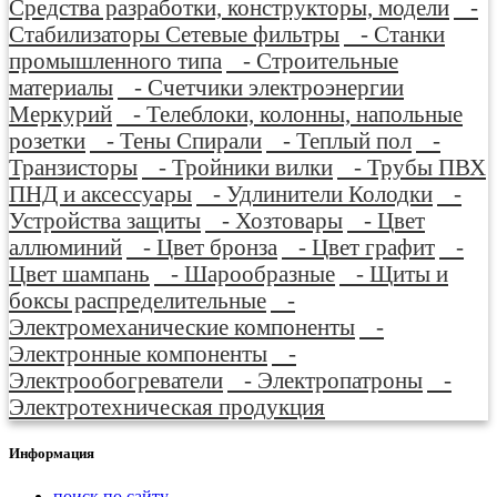
Средства разработки, конструкторы, модели
-
Стабилизаторы Сетевые фильтры
- Станки
промышленного типа
- Строительные
материалы
- Счетчики электроэнергии
Меркурий
- Телеблоки, колонны, напольные
розетки
- Тены Спирали
- Теплый пол
-
Транзисторы
- Тройники вилки
- Трубы ПВХ
ПНД и аксессуары
- Удлинители Колодки
-
Устройства защиты
- Хозтовары
- Цвет
аллюминий
- Цвет бронза
- Цвет графит
-
Цвет шампань
- Шарообразные
- Щиты и
боксы распределительные
-
Электромеханические компоненты
-
Электронные компоненты
-
Электрообогреватели
- Электропатроны
-
Электротехническая продукция
Информация
поиск по сайту