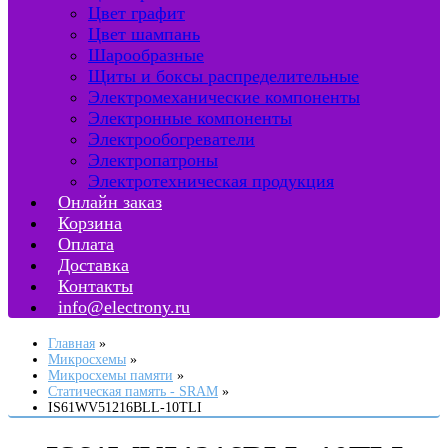
Цвет графит
Цвет шампань
Шарообразные
Щиты и боксы распределительные
Электромеханические компоненты
Электронные компоненты
Электрообогреватели
Электропатроны
Электротехническая продукция
Онлайн заказ
Корзина
Оплата
Доставка
Контакты
info@electrony.ru
Главная
Микросхемы
Микросхемы памяти
Статическая память - SRAM
IS61WV51216BLL-10TLI