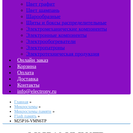
Цвет графит
Цвет шампань
Шарообразные
Щиты и боксы распределительные
Электромеханические компоненты
Электронные компоненты
Электрообогреватели
Электропатроны
Электротехническая продукция
Онлайн заказ
Корзина
Оплата
Доставка
Контакты
info@electrony.ru
Главная
Микросхемы
Микросхемы памяти
Flash память
M25P16-VMN6TP