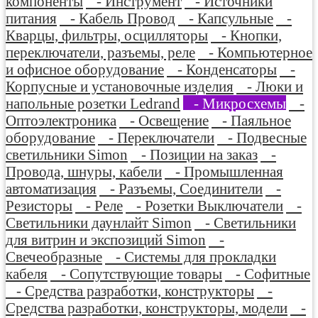
компоненты
- Инструмент
- Источники
питания
- Кабель Провод
- Капсульные
-
Кварцы, фильтры, осцилляторы
- Кнопки,
переключатели, разъемы, реле
- Компьютерное
и офисное оборудование
- Конденсаторы
-
Корпусные и установочные изделия
- Люки и
напольные розетки Ledrand
- Микросхемы
-
Оптоэлектроника
- Освещение
- Паяльное
оборудование
- Переключатели
- Подвесные
светильники Simon
- Позиции на заказ
-
Провода, шнуры, кабели
- Промышленная
автоматизация
- Разъемы, Соединители
-
Резисторы
- Реле
- Розетки Выключатели
-
Светильники даунлайт Simon
- Светильники
для витрин и экспозиций Simon
-
Свечеобразные
- Системы для прокладки
кабеля
- Сопутствующие товары
- Софитные
- Средства разработки, конструкторы
-
Средства разработки, конструкторы, модели
-