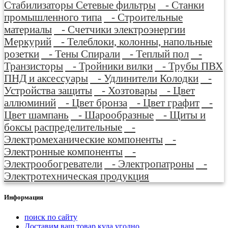
Стабилизаторы Сетевые фильтры
- Станки
промышленного типа
- Строительные
материалы
- Счетчики электроэнергии
Меркурий
- Телеблоки, колонны, напольные
розетки
- Тены Спирали
- Теплый пол
-
Транзисторы
- Тройники вилки
- Трубы ПВХ
ПНД и аксессуары
- Удлинители Колодки
-
Устройства защиты
- Хозтовары
- Цвет
аллюминий
- Цвет бронза
- Цвет графит
-
Цвет шампань
- Шарообразные
- Щиты и
боксы распределительные
-
Электромеханические компоненты
-
Электронные компоненты
-
Электрообогреватели
- Электропатроны
-
Электротехническая продукция
Информация
поиск по сайту
Доставим ваш товар куда угодно