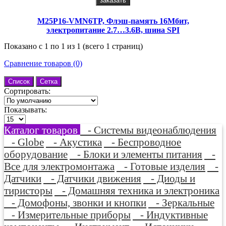
заказать
M25P16-VMN6TP, Флэш-память 16Mбит,
электропитание 2.7…3.6В, шина SPI
Показано с 1 по 1 из 1 (всего 1 страниц)
Сравнение товаров (0)
Список
Сетка
Сортировать:
Показывать:
Каталог товаров
- Системы видеонаблюдения
- Globe
- Акустика
- Беспроводное
оборудование
- Блоки и элементы питания
-
Все для электромонтажа
- Готовые изделия
-
Датчики
- Датчики движения
- Диоды и
тиристоры
- Домашняя техника и электроника
- Домофоны, звонки и кнопки
- Зеркальные
- Измерительные приборы
- Индуктивные