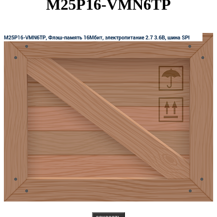
M25P16-VMN6TP