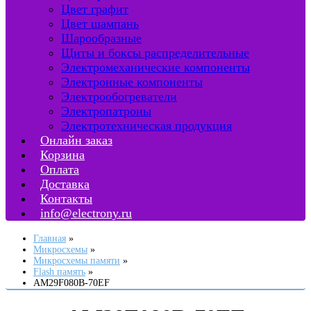
Цвет графит
Цвет шампань
Шарообразные
Щиты и боксы распределительные
Электромеханические компоненты
Электронные компоненты
Электрообогреватели
Электропатроны
Электротехническая продукция
Онлайн заказ
Корзина
Оплата
Доставка
Контакты
info@electrony.ru
Главная
Микросхемы
Микросхемы памяти
Flash память
AM29F080B-70EF