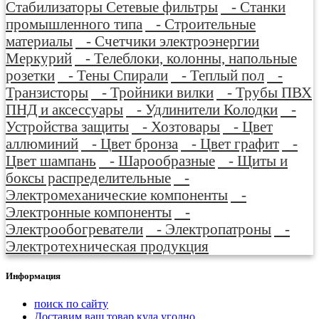
Стабилизаторы Сетевые фильтры
- Станки
промышленного типа
- Строительные
материалы
- Счетчики электроэнергии
Меркурий
- Телеблоки, колонны, напольные
розетки
- Тены Спирали
- Теплый пол
-
Транзисторы
- Тройники вилки
- Трубы ПВХ
ПНД и аксессуары
- Удлинители Колодки
-
Устройства защиты
- Хозтовары
- Цвет
аллюминий
- Цвет бронза
- Цвет графит
-
Цвет шампань
- Шарообразные
- Щиты и
боксы распределительные
-
Электромеханические компоненты
-
Электронные компоненты
-
Электрообогреватели
- Электропатроны
-
Электротехническая продукция
Информация
поиск по сайту
Доставим ваш товар куда угодно