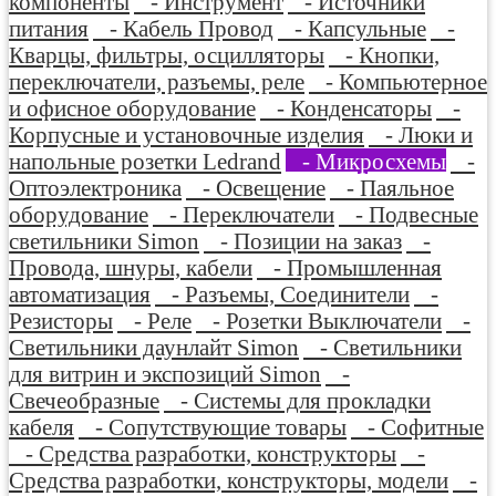
компоненты
- Инструмент
- Источники
питания
- Кабель Провод
- Капсульные
-
Кварцы, фильтры, осцилляторы
- Кнопки,
переключатели, разъемы, реле
- Компьютерное
и офисное оборудование
- Конденсаторы
-
Корпусные и установочные изделия
- Люки и
напольные розетки Ledrand
- Микросхемы
-
Оптоэлектроника
- Освещение
- Паяльное
оборудование
- Переключатели
- Подвесные
светильники Simon
- Позиции на заказ
-
Провода, шнуры, кабели
- Промышленная
автоматизация
- Разъемы, Соединители
-
Резисторы
- Реле
- Розетки Выключатели
-
Светильники даунлайт Simon
- Светильники
для витрин и экспозиций Simon
-
Свечеобразные
- Системы для прокладки
кабеля
- Сопутствующие товары
- Софитные
- Средства разработки, конструкторы
-
Средства разработки, конструкторы, модели
-