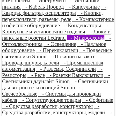
компоненты
- Инструмент
- Источники
питания
- Кабель Провод
- Капсульные
-
Кварцы, фильтры, осцилляторы
- Кнопки,
переключатели, разъемы, реле
- Компьютерное
и офисное оборудование
- Конденсаторы
-
Корпусные и установочные изделия
- Люки и
напольные розетки Ledrand
- Микросхемы
-
Оптоэлектроника
- Освещение
- Паяльное
оборудование
- Переключатели
- Подвесные
светильники Simon
- Позиции на заказ
-
Провода, шнуры, кабели
- Промышленная
автоматизация
- Разъемы, Соединители
-
Резисторы
- Реле
- Розетки Выключатели
-
Светильники даунлайт Simon
- Светильники
для витрин и экспозиций Simon
-
Свечеобразные
- Системы для прокладки
кабеля
- Сопутствующие товары
- Софитные
- Средства разработки, конструкторы
-
Средства разработки, конструкторы, модели
-