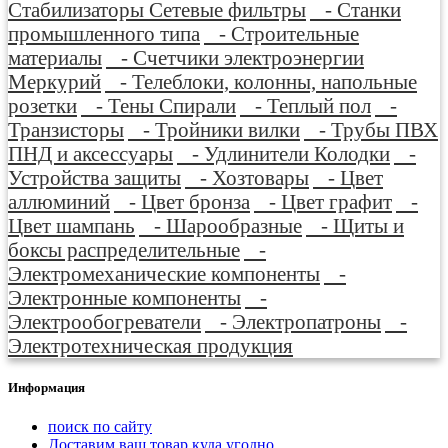
Стабилизаторы Сетевые фильтры
- Станки
промышленного типа
- Строительные
материалы
- Счетчики электроэнергии
Меркурий
- Телеблоки, колонны, напольные
розетки
- Тены Спирали
- Теплый пол
-
Транзисторы
- Тройники вилки
- Трубы ПВХ
ПНД и аксессуары
- Удлинители Колодки
-
Устройства защиты
- Хозтовары
- Цвет
аллюминий
- Цвет бронза
- Цвет графит
-
Цвет шампань
- Шарообразные
- Щиты и
боксы распределительные
-
Электромеханические компоненты
-
Электронные компоненты
-
Электрообогреватели
- Электропатроны
-
Электротехническая продукция
Информация
поиск по сайту
Доставим ваш товар куда угодно