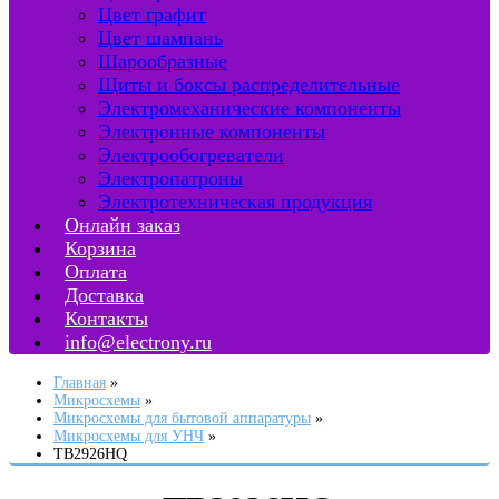
Цвет графит
Цвет шампань
Шарообразные
Щиты и боксы распределительные
Электромеханические компоненты
Электронные компоненты
Электрообогреватели
Электропатроны
Электротехническая продукция
Онлайн заказ
Корзина
Оплата
Доставка
Контакты
info@electrony.ru
Главная
Микросхемы
Микросхемы для бытовой аппаратуры
Микросхемы для УНЧ
TB2926HQ