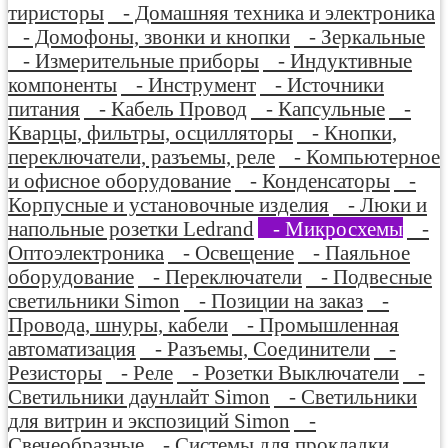
тиристоры
- Домашняя техника и электроника
- Домофоны, звонки и кнопки
- Зеркальные
- Измерительные приборы
- Индуктивные
компоненты
- Инструмент
- Источники
питания
- Кабель Провод
- Капсульные
-
Кварцы, фильтры, осцилляторы
- Кнопки,
переключатели, разъемы, реле
- Компьютерное
и офисное оборудование
- Конденсаторы
-
Корпусные и установочные изделия
- Люки и
напольные розетки Ledrand
- Микросхемы
-
Оптоэлектроника
- Освещение
- Паяльное
оборудование
- Переключатели
- Подвесные
светильники Simon
- Позиции на заказ
-
Провода, шнуры, кабели
- Промышленная
автоматизация
- Разъемы, Соединители
-
Резисторы
- Реле
- Розетки Выключатели
-
Светильники даунлайт Simon
- Светильники
для витрин и экспозиций Simon
-
Свечеобразные
- Системы для прокладки