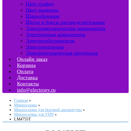
Цвет графит
Цвет шампань
Шарообразные
Щиты и боксы распределительные
Электромеханические компоненты
Электронные компоненты
Электрообогреватели
Электропатроны
Электротехническая продукция
Онлайн заказ
Корзина
Оплата
Доставка
Контакты
info@electrony.ru
Главная
Микросхемы
Микросхемы для бытовой аппаратуры
Микросхемы для УНЧ
LM4755T