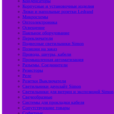
Конденсаторы
Корпусные и установочные изделия
Люки и напольные розетки Ledrand
Микросхемы
Оптоэлектроника
Освещение
Паяльное оборудование
Переключатели
Подвесные светильники Simon
Позиции на заказ
Провода, шнуры, кабели
Промышленная автоматизация
Разъемы, Соединители
Резисторы
Реле
Розетки Выключатели
Светильники даунлайт Simon
Светильники для витрин и экспозиций Simon
Свечеобразные
Системы для прокладки кабеля
Сопутствующие товары
Софитные