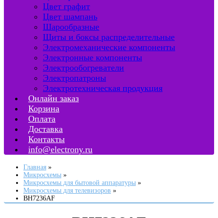
Цвет графит
Цвет шампань
Шарообразные
Щиты и боксы распределительные
Электромеханические компоненты
Электронные компоненты
Электрообогреватели
Электропатроны
Электротехническая продукция
Онлайн заказ
Корзина
Оплата
Доставка
Контакты
info@electrony.ru
Главная
Микросхемы
Микросхемы для бытовой аппаратуры
Микросхемы для телевизоров
BH7236AF