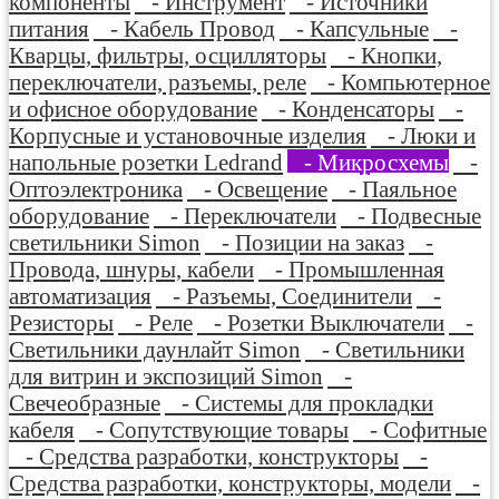
компоненты
- Инструмент
- Источники
питания
- Кабель Провод
- Капсульные
-
Кварцы, фильтры, осцилляторы
- Кнопки,
переключатели, разъемы, реле
- Компьютерное
и офисное оборудование
- Конденсаторы
-
Корпусные и установочные изделия
- Люки и
напольные розетки Ledrand
- Микросхемы
-
Оптоэлектроника
- Освещение
- Паяльное
оборудование
- Переключатели
- Подвесные
светильники Simon
- Позиции на заказ
-
Провода, шнуры, кабели
- Промышленная
автоматизация
- Разъемы, Соединители
-
Резисторы
- Реле
- Розетки Выключатели
-
Светильники даунлайт Simon
- Светильники
для витрин и экспозиций Simon
-
Свечеобразные
- Системы для прокладки
кабеля
- Сопутствующие товары
- Софитные
- Средства разработки, конструкторы
-
Средства разработки, конструкторы, модели
-