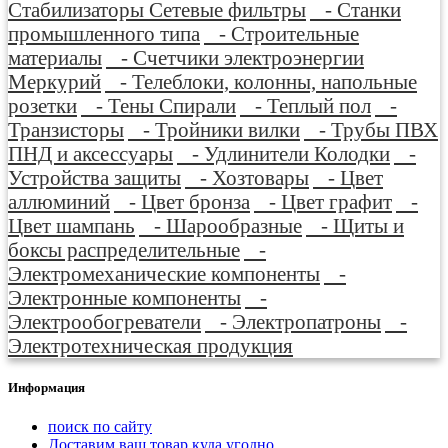
Стабилизаторы Сетевые фильтры
- Станки
промышленного типа
- Строительные
материалы
- Счетчики электроэнергии
Меркурий
- Телеблоки, колонны, напольные
розетки
- Тены Спирали
- Теплый пол
-
Транзисторы
- Тройники вилки
- Трубы ПВХ
ПНД и аксессуары
- Удлинители Колодки
-
Устройства защиты
- Хозтовары
- Цвет
аллюминий
- Цвет бронза
- Цвет графит
-
Цвет шампань
- Шарообразные
- Щиты и
боксы распределительные
-
Электромеханические компоненты
-
Электронные компоненты
-
Электрообогреватели
- Электропатроны
-
Электротехническая продукция
Информация
поиск по сайту
Доставим ваш товар куда угодно