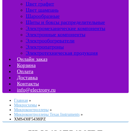
Цвет графит
Цвет шампань
Шарообразные
Щиты и боксы распределительные
Электромеханические компоненты
Электронные компоненты
Электрообогреватели
Электропатроны
Электротехническая продукция
Онлайн заказ
Корзина
Оплата
Доставка
Контакты
info@electrony.ru
Главная
Микросхемы
Микроконтроллеры
Микроконтроллеры Texas Instruments
XMS430F5438IPZ