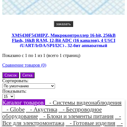
заказать
XMS430F5438IPZ, Микроконтроллер 16-bit, 256kB
Flash, 16kB RAM, 12-Bit ADC (16 каналов), 4 USCI
(UART/IrDA/SPI/I2C) , 32-бит аппаратный
перемножитель, Analog Comparator, Universal Clock
Показано с 1 по 1 из 1 (всего 1 страниц)
System, RTC, DMA
Сравнение товаров (0)
Список
Сетка
Сортировать:
Показывать:
Каталог товаров
- Системы видеонаблюдения
- Globe
- Акустика
- Беспроводное
оборудование
- Блоки и элементы питания
-
Все для электромонтажа
- Готовые изделия
-