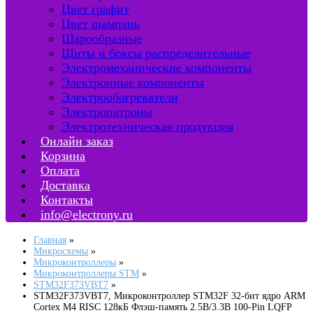
Цвет графит
Цвет шампань
Шарообразные
Щиты и боксы распределительные
Электромеханические компоненты
Электронные компоненты
Электрообогреватели
Электропатроны
Электротехническая продукция
Онлайн заказ
Корзина
Оплата
Доставка
Контакты
info@electrony.ru
Главная
Микросхемы
Микроконтроллеры
Микроконтроллеры STM
STM32F373VBT7
STM32F373VBT7, Микроконтроллер STM32F 32-бит ядро ARM
Cortex M4 RISC 128кБ Флэш-память 2.5В/3.3В 100-Pin LQFP