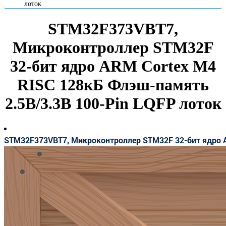
лоток
STM32F373VBT7,
Микроконтроллер STM32F
32-бит ядро ARM Cortex M4
RISC 128кБ Флэш-память
2.5В/3.3В 100-Pin LQFP лоток