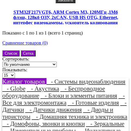
заказать
STM32F217VGT6, ARM Cortex M3, 120MГц ,1Мб
флэш, 128кб ОЗУ, 2xCAN, USB HS OTG, Ethernet,
интерфес видеокамеры, ускоритель кодирования
Показано с 1 по 1 из 1 (всего 1 страниц)
Сравнение товаров (0)
Список
Сетка
Сортировать:
Показывать:
Каталог товаров
- Системы видеонаблюдения
- Globe
- Акустика
- Беспроводное
оборудование
- Блоки и элементы питания
-
Все для электромонтажа
- Готовые изделия
-
Датчики
- Датчики движения
- Диоды и
тиристоры
- Домашняя техника и электроника
- Домофоны, звонки и кнопки
- Зеркальные
- Измерительные приборы
- Индуктивные