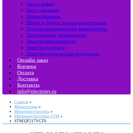
Цвет графит
Цвет шампань
Шарообразные
Щиты и боксы распределительные
Электромеханические компоненты
Электронные компоненты
Электрообогреватели
Электропатроны
Электротехническая продукция
Онлайн заказ
Корзина
Оплата
Доставка
Контакты
info@electrony.ru
Главная
Микросхемы
Микроконтроллеры
Микроконтроллеры STM
STM32F217VGT6