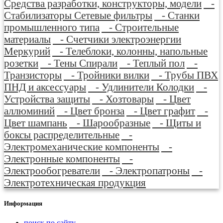
Средства разработки, конструкторы, модели
-
Стабилизаторы Сетевые фильтры
- Станки
промышленного типа
- Строительные
материалы
- Счетчики электроэнергии
Меркурий
- Телеблоки, колонны, напольные
розетки
- Тены Спирали
- Теплый пол
-
Транзисторы
- Тройники вилки
- Трубы ПВХ
ПНД и аксессуары
- Удлинители Колодки
-
Устройства защиты
- Хозтовары
- Цвет
аллюминий
- Цвет бронза
- Цвет графит
-
Цвет шампань
- Шарообразные
- Щиты и
боксы распределительные
-
Электромеханические компоненты
-
Электронные компоненты
-
Электрообогреватели
- Электропатроны
-
Электротехническая продукция
Информация
поиск по сайту