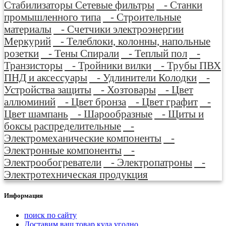
Стабилизаторы Сетевые фильтры
- Станки
промышленного типа
- Строительные
материалы
- Счетчики электроэнергии
Меркурий
- Телеблоки, колонны, напольные
розетки
- Тены Спирали
- Теплый пол
-
Транзисторы
- Тройники вилки
- Трубы ПВХ
ПНД и аксессуары
- Удлинители Колодки
-
Устройства защиты
- Хозтовары
- Цвет
аллюминий
- Цвет бронза
- Цвет графит
-
Цвет шампань
- Шарообразные
- Щиты и
боксы распределительные
-
Электромеханические компоненты
-
Электронные компоненты
-
Электрообогреватели
- Электропатроны
-
Электротехническая продукция
Информация
поиск по сайту
Доставим ваш товар куда угодно