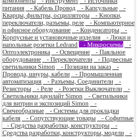
компоненты
- Инструмент
- Источники
питания
- Кабель Провод
- Капсульные
-
Кварцы, фильтры, осцилляторы
- Кнопки,
переключатели, разъемы, реле
- Компьютерное
и офисное оборудование
- Конденсаторы
-
Корпусные и установочные изделия
- Люки и
напольные розетки Ledrand
- Микросхемы
-
Оптоэлектроника
- Освещение
- Паяльное
оборудование
- Переключатели
- Подвесные
светильники Simon
- Позиции на заказ
-
Провода, шнуры, кабели
- Промышленная
автоматизация
- Разъемы, Соединители
-
Резисторы
- Реле
- Розетки Выключатели
-
Светильники даунлайт Simon
- Светильники
для витрин и экспозиций Simon
-
Свечеобразные
- Системы для прокладки
кабеля
- Сопутствующие товары
- Софитные
- Средства разработки, конструкторы
-
Средства разработки, конструкторы, модели
-