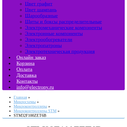
Цвет графит
Цвет шампань
Шарообразные
Щиты и боксы распределительные
Электромеханические компоненты
Электронные компоненты
Электрообогреватели
Электропатроны
Электротехническая продукция
Онлайн заказ
Корзина
Оплата
Доставка
Контакты
info@electrony.ru
Главная
Микросхемы
Микроконтроллеры
Микроконтроллеры STM
STM32F100ZET6B