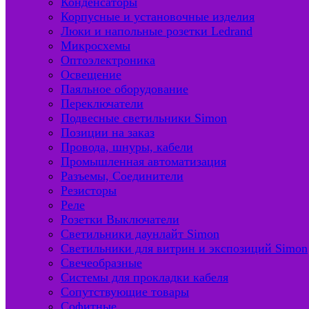
Конденсаторы
Корпусные и установочные изделия
Люки и напольные розетки Ledrand
Микросхемы
Оптоэлектроника
Освещение
Паяльное оборудование
Переключатели
Подвесные светильники Simon
Позиции на заказ
Провода, шнуры, кабели
Промышленная автоматизация
Разъемы, Соединители
Резисторы
Реле
Розетки Выключатели
Светильники даунлайт Simon
Светильники для витрин и экспозиций Simon
Свечеобразные
Системы для прокладки кабеля
Сопутствующие товары
Софитные