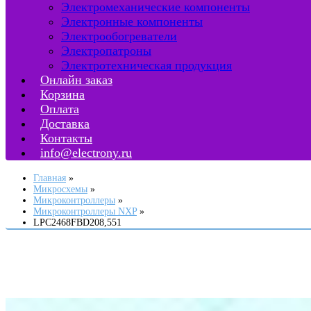
Электромеханические компоненты
Электронные компоненты
Электрообогреватели
Электропатроны
Электротехническая продукция
Онлайн заказ
Корзина
Оплата
Доставка
Контакты
info@electrony.ru
Главная
Микросхемы
Микроконтроллеры
Микроконтроллеры NXP
LPC2468FBD208,551