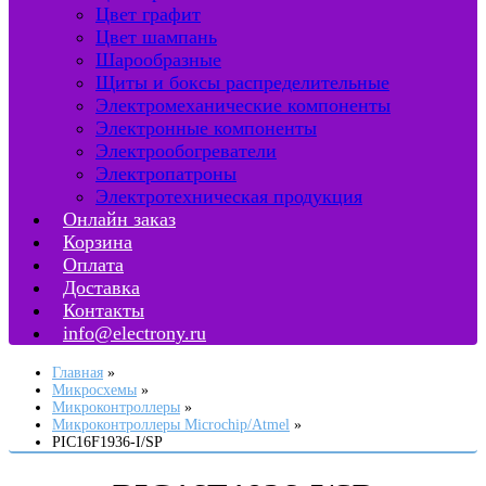
Цвет графит
Цвет шампань
Шарообразные
Щиты и боксы распределительные
Электромеханические компоненты
Электронные компоненты
Электрообогреватели
Электропатроны
Электротехническая продукция
Онлайн заказ
Корзина
Оплата
Доставка
Контакты
info@electrony.ru
Главная
Микросхемы
Микроконтроллеры
Микроконтроллеры Microchip/Atmel
PIC16F1936-I/SP