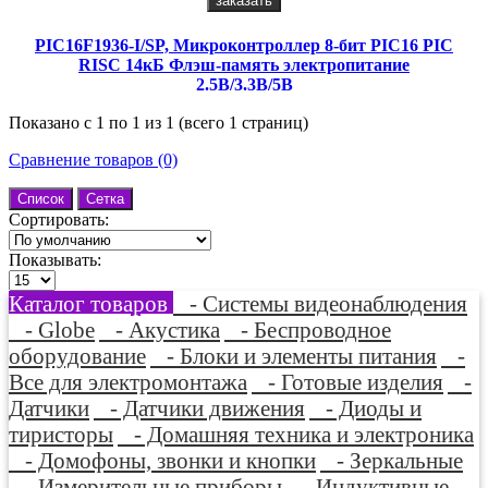
заказать
PIC16F1936-I/SP, Микроконтроллер 8-бит PIC16 PIC
RISC 14кБ Флэш-память электропитание
2.5В/3.3В/5В
Показано с 1 по 1 из 1 (всего 1 страниц)
Сравнение товаров (0)
Список
Сетка
Сортировать:
Показывать:
Каталог товаров
- Системы видеонаблюдения
- Globe
- Акустика
- Беспроводное
оборудование
- Блоки и элементы питания
-
Все для электромонтажа
- Готовые изделия
-
Датчики
- Датчики движения
- Диоды и
тиристоры
- Домашняя техника и электроника
- Домофоны, звонки и кнопки
- Зеркальные
- Измерительные приборы
- Индуктивные