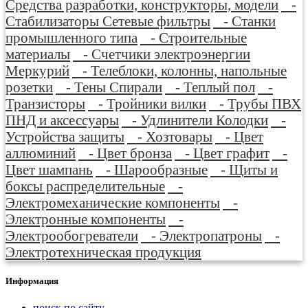
Средства разработки, конструкторы, модели
-
Стабилизаторы Сетевые фильтры
- Станки
промышленного типа
- Строительные
материалы
- Счетчики электроэнергии
Меркурий
- Телеблоки, колонны, напольные
розетки
- Тены Спирали
- Теплый пол
-
Транзисторы
- Тройники вилки
- Трубы ПВХ
ПНД и аксессуары
- Удлинители Колодки
-
Устройства защиты
- Хозтовары
- Цвет
аллюминий
- Цвет бронза
- Цвет графит
-
Цвет шампань
- Шарообразные
- Щиты и
боксы распределительные
-
Электромеханические компоненты
-
Электронные компоненты
-
Электрообогреватели
- Электропатроны
-
Электротехническая продукция
Информация
поиск по сайту