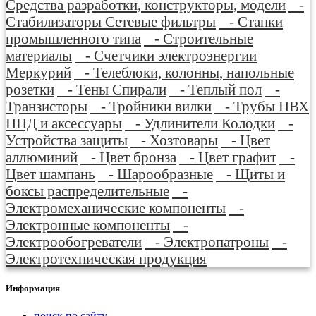
Средства разработки, конструкторы, модели
-
Стабилизаторы Сетевые фильтры
- Станки
промышленного типа
- Строительные
материалы
- Счетчики электроэнергии
Меркурий
- Телеблоки, колонны, напольные
розетки
- Тены Спирали
- Теплый пол
-
Транзисторы
- Тройники вилки
- Трубы ПВХ
ПНД и аксессуары
- Удлинители Колодки
-
Устройства защиты
- Хозтовары
- Цвет
аллюминий
- Цвет бронза
- Цвет графит
-
Цвет шампань
- Шарообразные
- Щиты и
боксы распределительные
-
Электромеханические компоненты
-
Электронные компоненты
-
Электрообогреватели
- Электропатроны
-
Электротехническая продукция
Информация
поиск по сайту