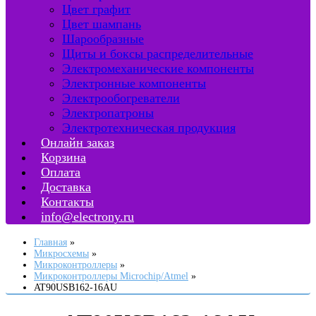
Цвет графит
Цвет шампань
Шарообразные
Щиты и боксы распределительные
Электромеханические компоненты
Электронные компоненты
Электрообогреватели
Электропатроны
Электротехническая продукция
Онлайн заказ
Корзина
Оплата
Доставка
Контакты
info@electrony.ru
Главная
Микросхемы
Микроконтроллеры
Микроконтроллеры Microchip/Atmel
AT90USB162-16AU