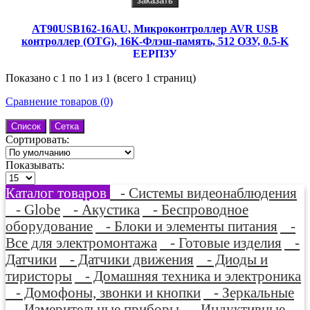
заказать
AT90USB162-16AU, Микроконтроллер AVR USB
контроллер (OTG), 16K-Флэш-память, 512 ОЗУ, 0.5-K
EEPПЗУ
Показано с 1 по 1 из 1 (всего 1 страниц)
Сравнение товаров (0)
Список
Сетка
Сортировать:
Показывать:
Каталог товаров
- Системы видеонаблюдения
- Globe
- Акустика
- Беспроводное
оборудование
- Блоки и элементы питания
-
Все для электромонтажа
- Готовые изделия
-
Датчики
- Датчики движения
- Диоды и
тиристоры
- Домашняя техника и электроника
- Домофоны, звонки и кнопки
- Зеркальные
- Измерительные приборы
- Индуктивные