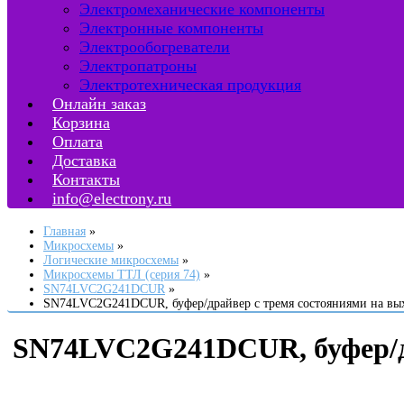
Электромеханические компоненты
Электронные компоненты
Электрообогреватели
Электропатроны
Электротехническая продукция
Онлайн заказ
Корзина
Оплата
Доставка
Контакты
info@electrony.ru
Главная
Микросхемы
Логические микросхемы
Микросхемы ТТЛ (серия 74)
SN74LVC2G241DCUR
SN74LVC2G241DCUR, буфер/драйвер с тремя состояниями на вы
SN74LVC2G241DCUR, буфер/др