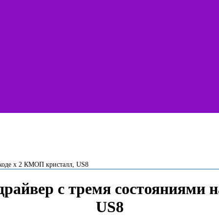
ходе х 2 КМОП кристалл, US8
айвер с тремя состояниями н
US8