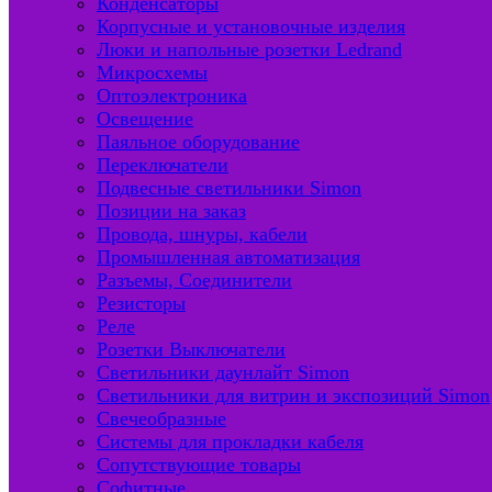
Конденсаторы
Корпусные и установочные изделия
Люки и напольные розетки Ledrand
Микросхемы
Оптоэлектроника
Освещение
Паяльное оборудование
Переключатели
Подвесные светильники Simon
Позиции на заказ
Провода, шнуры, кабели
Промышленная автоматизация
Разъемы, Соединители
Резисторы
Реле
Розетки Выключатели
Светильники даунлайт Simon
Светильники для витрин и экспозиций Simon
Свечеобразные
Системы для прокладки кабеля
Сопутствующие товары
Софитные