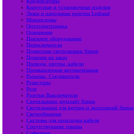
Конденсаторы
Корпусные и установочные изделия
Люки и напольные розетки Ledrand
Микросхемы
Оптоэлектроника
Освещение
Паяльное оборудование
Переключатели
Подвесные светильники Simon
Позиции на заказ
Провода, шнуры, кабели
Промышленная автоматизация
Разъемы, Соединители
Резисторы
Реле
Розетки Выключатели
Светильники даунлайт Simon
Светильники для витрин и экспозиций Simon
Свечеобразные
Системы для прокладки кабеля
Сопутствующие товары
Софитные