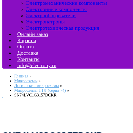
Электромеханические компоненты
Электронные компоненты
Электрообогреватели
Электропатроны
Электротехническая продукция
Онлайн заказ
Корзина
Оплата
Доставка
Контакты
info@electrony.ru
Главная
Микросхемы
Логические микросхемы
Микросхемы ТТЛ (серия 74)
SN74LVC1G3157DCKR