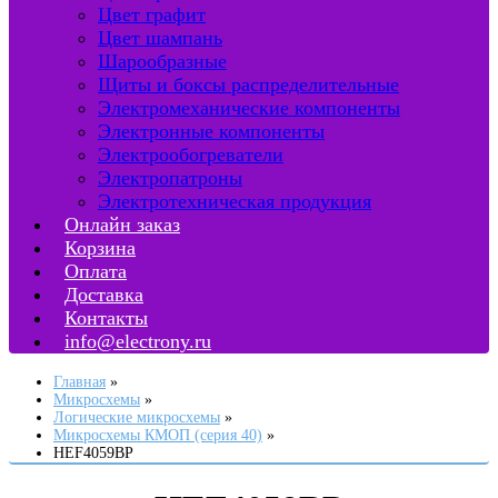
Цвет графит
Цвет шампань
Шарообразные
Щиты и боксы распределительные
Электромеханические компоненты
Электронные компоненты
Электрообогреватели
Электропатроны
Электротехническая продукция
Онлайн заказ
Корзина
Оплата
Доставка
Контакты
info@electrony.ru
Главная
Микросхемы
Логические микросхемы
Микросхемы КМОП (серия 40)
HEF4059BP