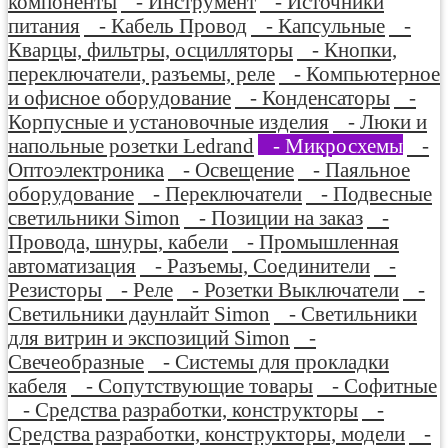
компоненты
- Инструмент
- Источники
питания
- Кабель Провод
- Капсульные
-
Кварцы, фильтры, осцилляторы
- Кнопки,
переключатели, разъемы, реле
- Компьютерное
и офисное оборудование
- Конденсаторы
-
Корпусные и установочные изделия
- Люки и
напольные розетки Ledrand
- Микросхемы
-
Оптоэлектроника
- Освещение
- Паяльное
оборудование
- Переключатели
- Подвесные
светильники Simon
- Позиции на заказ
-
Провода, шнуры, кабели
- Промышленная
автоматизация
- Разъемы, Соединители
-
Резисторы
- Реле
- Розетки Выключатели
-
Светильники даунлайт Simon
- Светильники
для витрин и экспозиций Simon
-
Свечеобразные
- Системы для прокладки
кабеля
- Сопутствующие товары
- Софитные
- Средства разработки, конструкторы
-
Средства разработки, конструкторы, модели
-