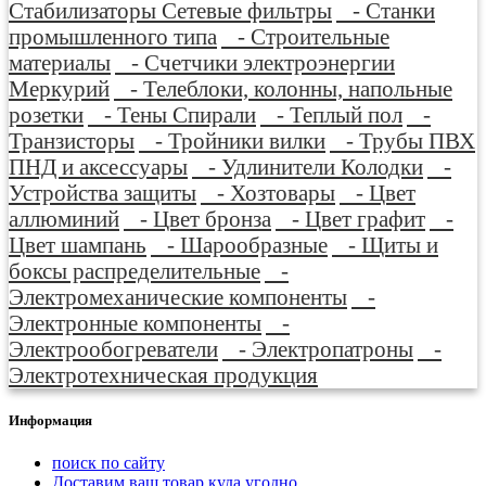
Стабилизаторы Сетевые фильтры
- Станки
промышленного типа
- Строительные
материалы
- Счетчики электроэнергии
Меркурий
- Телеблоки, колонны, напольные
розетки
- Тены Спирали
- Теплый пол
-
Транзисторы
- Тройники вилки
- Трубы ПВХ
ПНД и аксессуары
- Удлинители Колодки
-
Устройства защиты
- Хозтовары
- Цвет
аллюминий
- Цвет бронза
- Цвет графит
-
Цвет шампань
- Шарообразные
- Щиты и
боксы распределительные
-
Электромеханические компоненты
-
Электронные компоненты
-
Электрообогреватели
- Электропатроны
-
Электротехническая продукция
Информация
поиск по сайту
Доставим ваш товар куда угодно