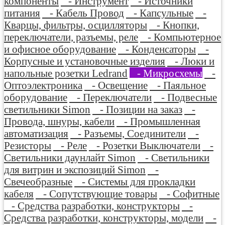
компоненты
- Инструмент
- Источники
питания
- Кабель Провод
- Капсульные
-
Кварцы, фильтры, осцилляторы
- Кнопки,
переключатели, разъемы, реле
- Компьютерное
и офисное оборудование
- Конденсаторы
-
Корпусные и установочные изделия
- Люки и
напольные розетки Ledrand
- Микросхемы
-
Оптоэлектроника
- Освещение
- Паяльное
оборудование
- Переключатели
- Подвесные
светильники Simon
- Позиции на заказ
-
Провода, шнуры, кабели
- Промышленная
автоматизация
- Разъемы, Соединители
-
Резисторы
- Реле
- Розетки Выключатели
-
Светильники даунлайт Simon
- Светильники
для витрин и экспозиций Simon
-
Свечеобразные
- Системы для прокладки
кабеля
- Сопутствующие товары
- Софитные
- Средства разработки, конструкторы
-
Средства разработки, конструкторы, модели
-