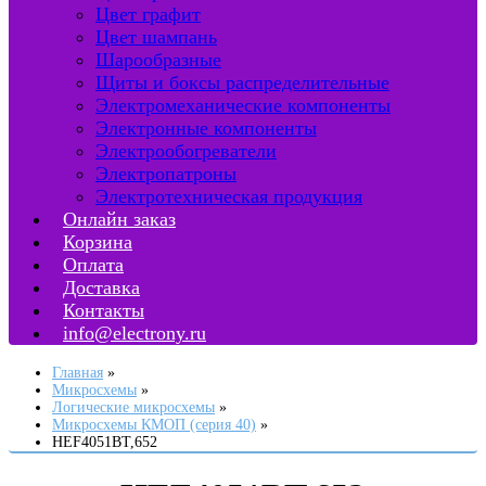
Цвет графит
Цвет шампань
Шарообразные
Щиты и боксы распределительные
Электромеханические компоненты
Электронные компоненты
Электрообогреватели
Электропатроны
Электротехническая продукция
Онлайн заказ
Корзина
Оплата
Доставка
Контакты
info@electrony.ru
Главная
Микросхемы
Логические микросхемы
Микросхемы КМОП (серия 40)
HEF4051BT,652