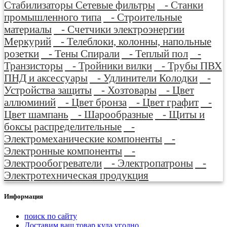
Стабилизаторы Сетевые фильтры
- Станки
промышленного типа
- Строительные
материалы
- Счетчики электроэнергии
Меркурий
- Телеблоки, колонны, напольные
розетки
- Тены Спирали
- Теплый пол
-
Транзисторы
- Тройники вилки
- Трубы ПВХ
ПНД и аксессуары
- Удлинители Колодки
-
Устройства защиты
- Хозтовары
- Цвет
аллюминий
- Цвет бронза
- Цвет графит
-
Цвет шампань
- Шарообразные
- Щиты и
боксы распределительные
-
Электромеханические компоненты
-
Электронные компоненты
-
Электрообогреватели
- Электропатроны
-
Электротехническая продукция
Информация
поиск по сайту
Доставим ваш товар куда угодно