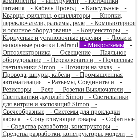
компоненты
- Инструмент
- Источники
питания
- Кабель Провод
- Капсульные
-
Кварцы, фильтры, осцилляторы
- Кнопки,
переключатели, разъемы, реле
- Компьютерное
и офисное оборудование
- Конденсаторы
-
Корпусные и установочные изделия
- Люки и
напольные розетки Ledrand
- Микросхемы
-
Оптоэлектроника
- Освещение
- Паяльное
оборудование
- Переключатели
- Подвесные
светильники Simon
- Позиции на заказ
-
Провода, шнуры, кабели
- Промышленная
автоматизация
- Разъемы, Соединители
-
Резисторы
- Реле
- Розетки Выключатели
-
Светильники даунлайт Simon
- Светильники
для витрин и экспозиций Simon
-
Свечеобразные
- Системы для прокладки
кабеля
- Сопутствующие товары
- Софитные
- Средства разработки, конструкторы
-
Средства разработки, конструкторы, модели
-