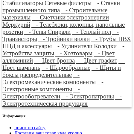
Стабилизаторы Сетевые фильтры
- Станки
промышленного типа
- Строительные
материалы
- Счетчики электроэнергии
Меркурий
- Телеблоки, колонны, напольные
розетки
- Тены Спирали
- Теплый пол
-
Транзисторы
- Тройники вилки
- Трубы ПВХ
ПНД и аксессуары
- Удлинители Колодки
-
Устройства защиты
- Хозтовары
- Цвет
аллюминий
- Цвет бронза
- Цвет графит
-
Цвет шампань
- Шарообразные
- Щиты и
боксы распределительные
-
Электромеханические компоненты
-
Электронные компоненты
-
Электрообогреватели
- Электропатроны
-
Электротехническая продукция
Информация
поиск по сайту
Доставим ваш товар куда угодно