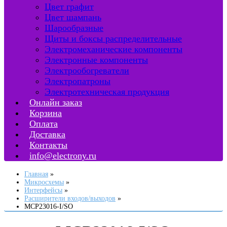
Цвет графит
Цвет шампань
Шарообразные
Щиты и боксы распределительные
Электромеханические компоненты
Электронные компоненты
Электрообогреватели
Электропатроны
Электротехническая продукция
Онлайн заказ
Корзина
Оплата
Доставка
Контакты
info@electrony.ru
Главная
Микросхемы
Интерфейсы
Расширители входов/выходов
MCP23016-I/SO