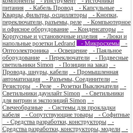
компоненты
- Инструмент
- Источники
питания
- Кабель Провод
- Капсульные
-
Кварцы, фильтры, осцилляторы
- Кнопки,
переключатели, разъемы, реле
- Компьютерное
и офисное оборудование
- Конденсаторы
-
Корпусные и установочные изделия
- Люки и
напольные розетки Ledrand
- Микросхемы
-
Оптоэлектроника
- Освещение
- Паяльное
оборудование
- Переключатели
- Подвесные
светильники Simon
- Позиции на заказ
-
Провода, шнуры, кабели
- Промышленная
автоматизация
- Разъемы, Соединители
-
Резисторы
- Реле
- Розетки Выключатели
-
Светильники даунлайт Simon
- Светильники
для витрин и экспозиций Simon
-
Свечеобразные
- Системы для прокладки
кабеля
- Сопутствующие товары
- Софитные
- Средства разработки, конструкторы
-
Средства разработки, конструкторы, модели
-