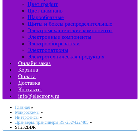
Цвет графит
Цвет шампань
Шарообразные
Щиты и боксы распределительные
Электромеханические компоненты
Электронные компоненты
Электрообогреватели
Электропатроны
Электротехническая продукция
Онлайн заказ
Корзина
Оплата
Доставка
Контакты
info@electrony.ru
Главная
Микросхемы
Интерфейсы
Драйверы, трансиверы RS-232/422/485
ST232BDR