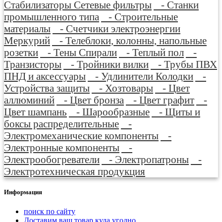
Стабилизаторы Сетевые фильтры
- Станки
промышленного типа
- Строительные
материалы
- Счетчики электроэнергии
Меркурий
- Телеблоки, колонны, напольные
розетки
- Тены Спирали
- Теплый пол
-
Транзисторы
- Тройники вилки
- Трубы ПВХ
ПНД и аксессуары
- Удлинители Колодки
-
Устройства защиты
- Хозтовары
- Цвет
аллюминий
- Цвет бронза
- Цвет графит
-
Цвет шампань
- Шарообразные
- Щиты и
боксы распределительные
-
Электромеханические компоненты
-
Электронные компоненты
-
Электрообогреватели
- Электропатроны
-
Электротехническая продукция
Информация
поиск по сайту
Доставим ваш товар куда угодно