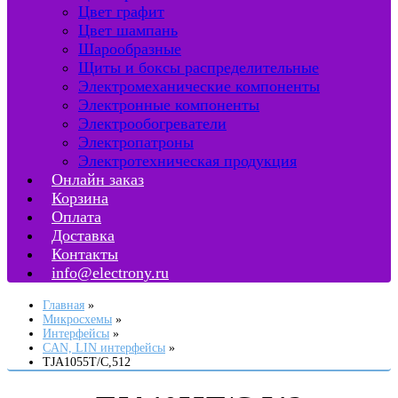
Цвет графит
Цвет шампань
Шарообразные
Щиты и боксы распределительные
Электромеханические компоненты
Электронные компоненты
Электрообогреватели
Электропатроны
Электротехническая продукция
Онлайн заказ
Корзина
Оплата
Доставка
Контакты
info@electrony.ru
Главная
Микросхемы
Интерфейсы
CAN, LIN интерфейсы
TJA1055T/C,512