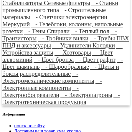
Стабилизаторы Сетевые фильтры
- Станки
промышленного типа
- Строительные
материалы
- Счетчики электроэнергии
Меркурий
- Телеблоки, колонны, напольные
розетки
- Тены Спирали
- Теплый пол
-
Транзисторы
- Тройники вилки
- Трубы ПВХ
ПНД и аксессуары
- Удлинители Колодки
-
Устройства защиты
- Хозтовары
- Цвет
аллюминий
- Цвет бронза
- Цвет графит
-
Цвет шампань
- Шарообразные
- Щиты и
боксы распределительные
-
Электромеханические компоненты
-
Электронные компоненты
-
Электрообогреватели
- Электропатроны
-
Электротехническая продукция
Информация
поиск по сайту
Доставим ваш товар куда угодно