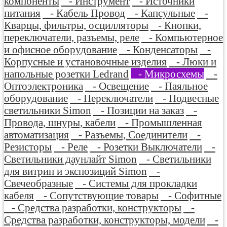
компоненты
- Инструмент
- Источники
питания
- Кабель Провод
- Капсульные
-
Кварцы, фильтры, осцилляторы
- Кнопки,
переключатели, разъемы, реле
- Компьютерное
и офисное оборудование
- Конденсаторы
-
Корпусные и установочные изделия
- Люки и
напольные розетки Ledrand
- Микросхемы
-
Оптоэлектроника
- Освещение
- Паяльное
оборудование
- Переключатели
- Подвесные
светильники Simon
- Позиции на заказ
-
Провода, шнуры, кабели
- Промышленная
автоматизация
- Разъемы, Соединители
-
Резисторы
- Реле
- Розетки Выключатели
-
Светильники даунлайт Simon
- Светильники
для витрин и экспозиций Simon
-
Свечеобразные
- Системы для прокладки
кабеля
- Сопутствующие товары
- Софитные
- Средства разработки, конструкторы
-
Средства разработки, конструкторы, модели
-