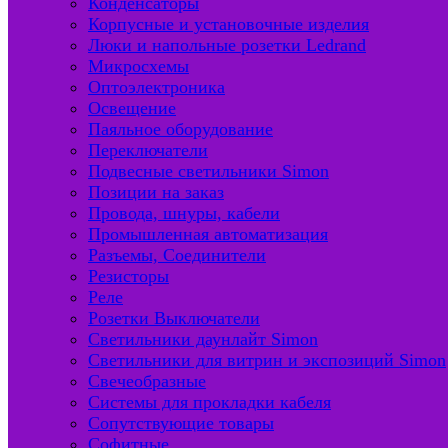
Конденсаторы
Корпусные и установочные изделия
Люки и напольные розетки Ledrand
Микросхемы
Оптоэлектроника
Освещение
Паяльное оборудование
Переключатели
Подвесные светильники Simon
Позиции на заказ
Провода, шнуры, кабели
Промышленная автоматизация
Разъемы, Соединители
Резисторы
Реле
Розетки Выключатели
Светильники даунлайт Simon
Светильники для витрин и экспозиций Simon
Свечеобразные
Системы для прокладки кабеля
Сопутствующие товары
Софитные