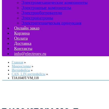
Электромеханические компоненты
Электронные компоненты
Электрообогреватели
Электропатроны
Электротехническая продукция
Онлайн заказ
Корзина
Оплата
Доставка
Контакты
info@electrony.ru
Главная
Микросхемы
Интерфейсы
CAN, LIN интерфейсы
TJA1040T/VM,118