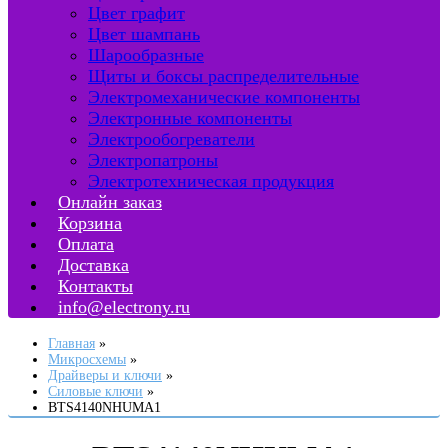
Цвет графит
Цвет шампань
Шарообразные
Щиты и боксы распределительные
Электромеханические компоненты
Электронные компоненты
Электрообогреватели
Электропатроны
Электротехническая продукция
Онлайн заказ
Корзина
Оплата
Доставка
Контакты
info@electrony.ru
Главная
Микросхемы
Драйверы и ключи
Силовые ключи
BTS4140NHUMA1