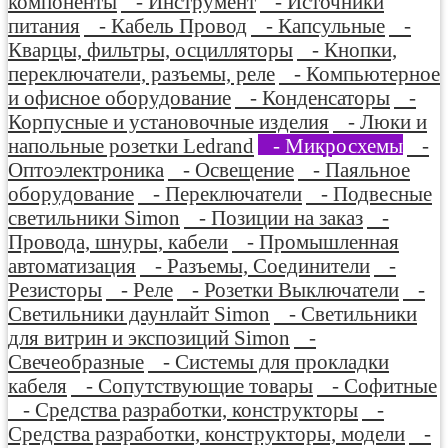
компоненты
- Инструмент
- Источники
питания
- Кабель Провод
- Капсульные
-
Кварцы, фильтры, осцилляторы
- Кнопки,
переключатели, разъемы, реле
- Компьютерное
и офисное оборудование
- Конденсаторы
-
Корпусные и установочные изделия
- Люки и
напольные розетки Ledrand
- Микросхемы
-
Оптоэлектроника
- Освещение
- Паяльное
оборудование
- Переключатели
- Подвесные
светильники Simon
- Позиции на заказ
-
Провода, шнуры, кабели
- Промышленная
автоматизация
- Разъемы, Соединители
-
Резисторы
- Реле
- Розетки Выключатели
-
Светильники даунлайт Simon
- Светильники
для витрин и экспозиций Simon
-
Свечеобразные
- Системы для прокладки
кабеля
- Сопутствующие товары
- Софитные
- Средства разработки, конструкторы
-
Средства разработки, конструкторы, модели
-