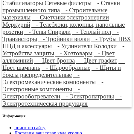
Стабилизаторы Сетевые фильтры
- Станки
промышленного типа
- Строительные
материалы
- Счетчики электроэнергии
Меркурий
- Телеблоки, колонны, напольные
розетки
- Тены Спирали
- Теплый пол
-
Транзисторы
- Тройники вилки
- Трубы ПВХ
ПНД и аксессуары
- Удлинители Колодки
-
Устройства защиты
- Хозтовары
- Цвет
аллюминий
- Цвет бронза
- Цвет графит
-
Цвет шампань
- Шарообразные
- Щиты и
боксы распределительные
-
Электромеханические компоненты
-
Электронные компоненты
-
Электрообогреватели
- Электропатроны
-
Электротехническая продукция
Информация
поиск по сайту
Доставим ваш товар куда угодно