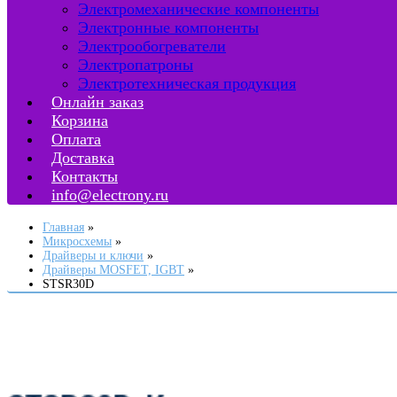
Электромеханические компоненты
Электронные компоненты
Электрообогреватели
Электропатроны
Электротехническая продукция
Онлайн заказ
Корзина
Оплата
Доставка
Контакты
info@electrony.ru
Главная
Микросхемы
Драйверы и ключи
Драйверы MOSFET, IGBT
STSR30D