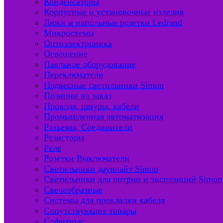
Конденсаторы
Корпусные и установочные изделия
Люки и напольные розетки Ledrand
Микросхемы
Оптоэлектроника
Освещение
Паяльное оборудование
Переключатели
Подвесные светильники Simon
Позиции на заказ
Провода, шнуры, кабели
Промышленная автоматизация
Разъемы, Соединители
Резисторы
Реле
Розетки Выключатели
Светильники даунлайт Simon
Светильники для витрин и экспозиций Simon
Свечеобразные
Системы для прокладки кабеля
Сопутствующие товары
Софитные