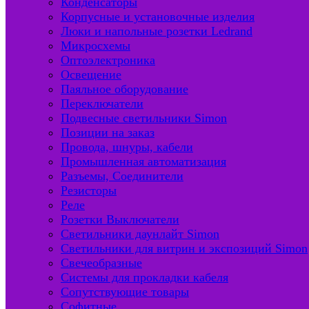
Конденсаторы
Корпусные и установочные изделия
Люки и напольные розетки Ledrand
Микросхемы
Оптоэлектроника
Освещение
Паяльное оборудование
Переключатели
Подвесные светильники Simon
Позиции на заказ
Провода, шнуры, кабели
Промышленная автоматизация
Разъемы, Соединители
Резисторы
Реле
Розетки Выключатели
Светильники даунлайт Simon
Светильники для витрин и экспозиций Simon
Свечеобразные
Системы для прокладки кабеля
Сопутствующие товары
Софитные