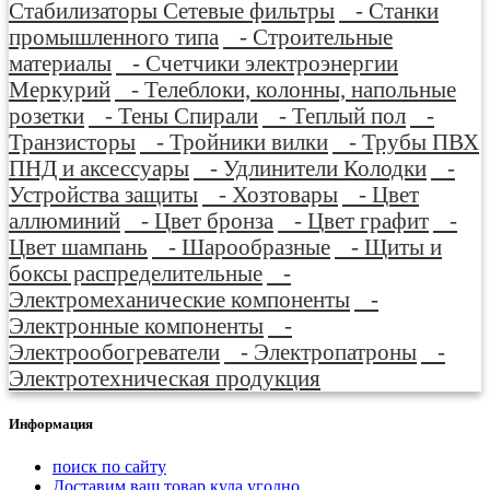
Стабилизаторы Сетевые фильтры
- Станки
промышленного типа
- Строительные
материалы
- Счетчики электроэнергии
Меркурий
- Телеблоки, колонны, напольные
розетки
- Тены Спирали
- Теплый пол
-
Транзисторы
- Тройники вилки
- Трубы ПВХ
ПНД и аксессуары
- Удлинители Колодки
-
Устройства защиты
- Хозтовары
- Цвет
аллюминий
- Цвет бронза
- Цвет графит
-
Цвет шампань
- Шарообразные
- Щиты и
боксы распределительные
-
Электромеханические компоненты
-
Электронные компоненты
-
Электрообогреватели
- Электропатроны
-
Электротехническая продукция
Информация
поиск по сайту
Доставим ваш товар куда угодно