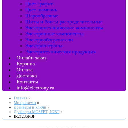
Цвет графит
Цвет шампань
Шарообразные
Щиты и боксы распределительные
Электромеханические компоненты
Электронные компоненты
Электрообогреватели
Электропатроны
Электротехническая продукция
Онлайн заказ
Корзина
Оплата
Доставка
Контакты
info@electrony.ru
Главная
Микросхемы
Драйверы и ключи
Драйверы MOSFET, IGBT
IR2128SPBF