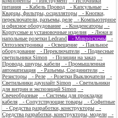
компоненты
- Инструмент
- Источники
питания
- Кабель Провод
- Капсульные
-
Кварцы, фильтры, осцилляторы
- Кнопки,
переключатели, разъемы, реле
- Компьютерное
и офисное оборудование
- Конденсаторы
-
Корпусные и установочные изделия
- Люки и
напольные розетки Ledrand
- Микросхемы
-
Оптоэлектроника
- Освещение
- Паяльное
оборудование
- Переключатели
- Подвесные
светильники Simon
- Позиции на заказ
-
Провода, шнуры, кабели
- Промышленная
автоматизация
- Разъемы, Соединители
-
Резисторы
- Реле
- Розетки Выключатели
-
Светильники даунлайт Simon
- Светильники
для витрин и экспозиций Simon
-
Свечеобразные
- Системы для прокладки
кабеля
- Сопутствующие товары
- Софитные
- Средства разработки, конструкторы
-
Средства разработки, конструкторы, модели
-