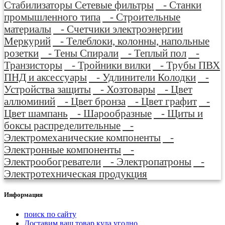
Стабилизаторы Сетевые фильтры
- Станки
промышленного типа
- Строительные
материалы
- Счетчики электроэнергии
Меркурий
- Телеблоки, колонны, напольные
розетки
- Тены Спирали
- Теплый пол
-
Транзисторы
- Тройники вилки
- Трубы ПВХ
ПНД и аксессуары
- Удлинители Колодки
-
Устройства защиты
- Хозтовары
- Цвет
аллюминий
- Цвет бронза
- Цвет графит
-
Цвет шампань
- Шарообразные
- Щиты и
боксы распределительные
-
Электромеханические компоненты
-
Электронные компоненты
-
Электрообогреватели
- Электропатроны
-
Электротехническая продукция
Информация
поиск по сайту
Доставим ваш товар куда угодно