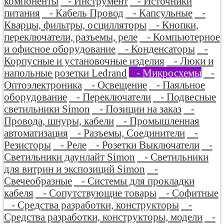
компоненты
- Инструмент
- Источники
питания
- Кабель Провод
- Капсульные
-
Кварцы, фильтры, осцилляторы
- Кнопки,
переключатели, разъемы, реле
- Компьютерное
и офисное оборудование
- Конденсаторы
-
Корпусные и установочные изделия
- Люки и
напольные розетки Ledrand
- Микросхемы
-
Оптоэлектроника
- Освещение
- Паяльное
оборудование
- Переключатели
- Подвесные
светильники Simon
- Позиции на заказ
-
Провода, шнуры, кабели
- Промышленная
автоматизация
- Разъемы, Соединители
-
Резисторы
- Реле
- Розетки Выключатели
-
Светильники даунлайт Simon
- Светильники
для витрин и экспозиций Simon
-
Свечеобразные
- Системы для прокладки
кабеля
- Сопутствующие товары
- Софитные
- Средства разработки, конструкторы
-
Средства разработки, конструкторы, модели
-