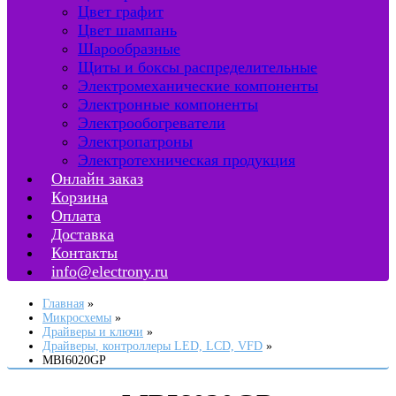
Цвет графит
Цвет шампань
Шарообразные
Щиты и боксы распределительные
Электромеханические компоненты
Электронные компоненты
Электрообогреватели
Электропатроны
Электротехническая продукция
Онлайн заказ
Корзина
Оплата
Доставка
Контакты
info@electrony.ru
Главная
Микросхемы
Драйверы и ключи
Драйверы, контроллеры LED, LCD, VFD
MBI6020GP