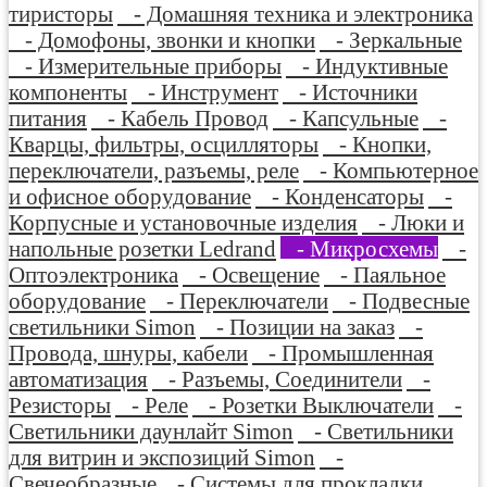
тиристоры
- Домашняя техника и электроника
- Домофоны, звонки и кнопки
- Зеркальные
- Измерительные приборы
- Индуктивные
компоненты
- Инструмент
- Источники
питания
- Кабель Провод
- Капсульные
-
Кварцы, фильтры, осцилляторы
- Кнопки,
переключатели, разъемы, реле
- Компьютерное
и офисное оборудование
- Конденсаторы
-
Корпусные и установочные изделия
- Люки и
напольные розетки Ledrand
- Микросхемы
-
Оптоэлектроника
- Освещение
- Паяльное
оборудование
- Переключатели
- Подвесные
светильники Simon
- Позиции на заказ
-
Провода, шнуры, кабели
- Промышленная
автоматизация
- Разъемы, Соединители
-
Резисторы
- Реле
- Розетки Выключатели
-
Светильники даунлайт Simon
- Светильники
для витрин и экспозиций Simon
-
Свечеобразные
- Системы для прокладки