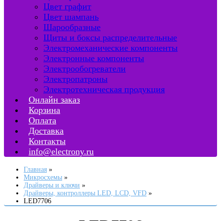
Цвет графит
Цвет шампань
Шарообразные
Щиты и боксы распределительные
Электромеханические компоненты
Электронные компоненты
Электрообогреватели
Электропатроны
Электротехническая продукция
Онлайн заказ
Корзина
Оплата
Доставка
Контакты
info@electrony.ru
Главная
Микросхемы
Драйверы и ключи
Драйверы, контроллеры LED, LCD, VFD
LED7706