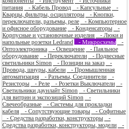
компоненты
- Инструмент
- Источники
питания
- Кабель Провод
- Капсульные
-
Кварцы, фильтры, осцилляторы
- Кнопки,
переключатели, разъемы, реле
- Компьютерное
и офисное оборудование
- Конденсаторы
-
Корпусные и установочные изделия
- Люки и
напольные розетки Ledrand
- Микросхемы
-
Оптоэлектроника
- Освещение
- Паяльное
оборудование
- Переключатели
- Подвесные
светильники Simon
- Позиции на заказ
-
Провода, шнуры, кабели
- Промышленная
автоматизация
- Разъемы, Соединители
-
Резисторы
- Реле
- Розетки Выключатели
-
Светильники даунлайт Simon
- Светильники
для витрин и экспозиций Simon
-
Свечеобразные
- Системы для прокладки
кабеля
- Сопутствующие товары
- Софитные
- Средства разработки, конструкторы
-
Средства разработки, конструкторы, модели
-