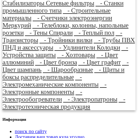
Стабилизаторы Сетевые фильтры
- Станки
промышленного типа
- Строительные
материалы
- Счетчики электроэнергии
Меркурий
- Телеблоки, колонны, напольные
розетки
- Тены Спирали
- Теплый пол
-
Транзисторы
- Тройники вилки
- Трубы ПВХ
ПНД и аксессуары
- Удлинители Колодки
-
Устройства защиты
- Хозтовары
- Цвет
аллюминий
- Цвет бронза
- Цвет графит
-
Цвет шампань
- Шарообразные
- Щиты и
боксы распределительные
-
Электромеханические компоненты
-
Электронные компоненты
-
Электрообогреватели
- Электропатроны
-
Электротехническая продукция
Информация
поиск по сайту
Доставим ваш товар куда угодно