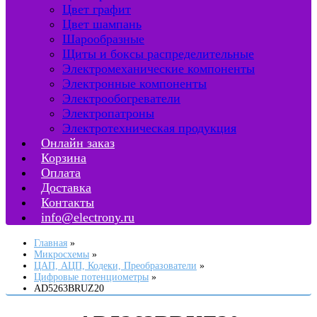
Цвет графит
Цвет шампань
Шарообразные
Щиты и боксы распределительные
Электромеханические компоненты
Электронные компоненты
Электрообогреватели
Электропатроны
Электротехническая продукция
Онлайн заказ
Корзина
Оплата
Доставка
Контакты
info@electrony.ru
Главная
Микросхемы
ЦАП, АЦП, Кодеки, Преобразователи
Цифровые потенциометры
AD5263BRUZ20