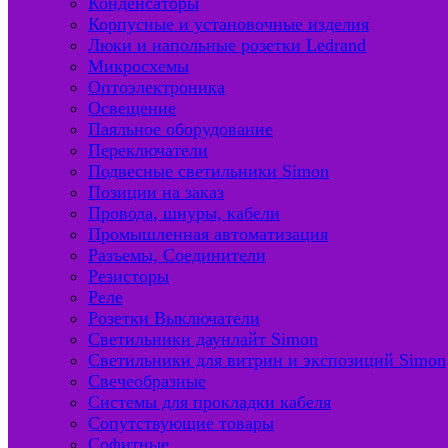
Конденсаторы
Корпусные и установочные изделия
Люки и напольные розетки Ledrand
Микросхемы
Оптоэлектроника
Освещение
Паяльное оборудование
Переключатели
Подвесные светильники Simon
Позиции на заказ
Провода, шнуры, кабели
Промышленная автоматизация
Разъемы, Соединители
Резисторы
Реле
Розетки Выключатели
Светильники даунлайт Simon
Светильники для витрин и экспозиций Simon
Свечеобразные
Системы для прокладки кабеля
Сопутствующие товары
Софитные