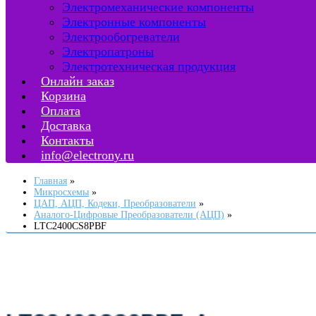
Электромеханические компоненты
Электронные компоненты
Электрообогреватели
Электропатроны
Электротехническая продукция
Онлайн заказ
Корзина
Оплата
Доставка
Контакты
info@electrony.ru
Главная
Микросхемы
ЦАП, АЦП, Кодеки, Преобразователи
Аналого-Цифровые Преобразователи (АЦП)
LTC2400CS8PBF