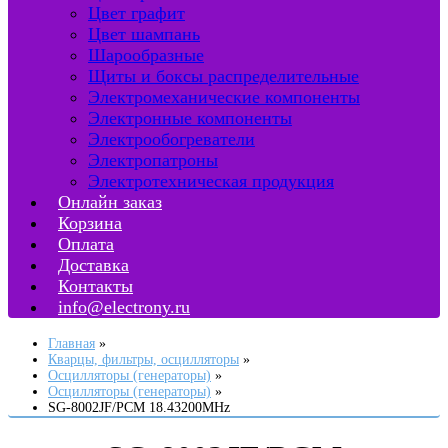
Цвет графит
Цвет шампань
Шарообразные
Щиты и боксы распределительные
Электромеханические компоненты
Электронные компоненты
Электрообогреватели
Электропатроны
Электротехническая продукция
Онлайн заказ
Корзина
Оплата
Доставка
Контакты
info@electrony.ru
Главная
Кварцы, фильтры, осцилляторы
Осцилляторы (генераторы)
Осцилляторы (генераторы)
SG-8002JF/PCM 18.43200MHz