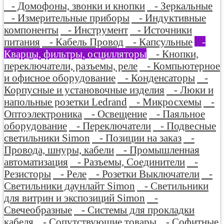
- Домофоны, звонки и кнопки
- Зеркальные
- Измерительные приборы
- Индуктивные
компоненты
- Инструмент
- Источники
питания
- Кабель Провод
- Капсульные
-
Кварцы, фильтры, осцилляторы
- Кнопки,
переключатели, разъемы, реле
- Компьютерное
и офисное оборудование
- Конденсаторы
-
Корпусные и установочные изделия
- Люки и
напольные розетки Ledrand
- Микросхемы
-
Оптоэлектроника
- Освещение
- Паяльное
оборудование
- Переключатели
- Подвесные
светильники Simon
- Позиции на заказ
-
Провода, шнуры, кабели
- Промышленная
автоматизация
- Разъемы, Соединители
-
Резисторы
- Реле
- Розетки Выключатели
-
Светильники даунлайт Simon
- Светильники
для витрин и экспозиций Simon
-
Свечеобразные
- Системы для прокладки
кабеля
- Сопутствующие товары
- Софитные