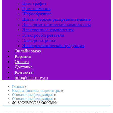
Цвет графит
Цвет шампань
Шарообразные
Щиты и боксы распределительные
Электромеханические компоненты
Электронные компоненты
Электрообогреватели
Электропатроны
Электротехническая продукция
Онлайн заказ
Корзина
Оплата
Доставка
Контакты
info@electrony.ru
Главная
Кварцы, фильтры, осцилляторы
Осцилляторы (генераторы)
Осцилляторы (генераторы)
SG-8002JF/PCC 33.00000MHz