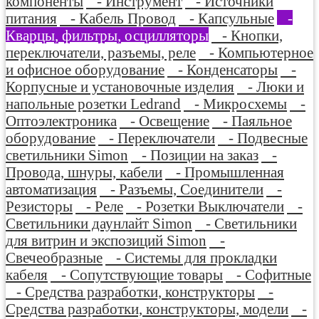
компоненты
- Инструмент
- Источники
питания
- Кабель Провод
- Капсульные
-
Кварцы, фильтры, осцилляторы
- Кнопки,
переключатели, разъемы, реле
- Компьютерное
и офисное оборудование
- Конденсаторы
-
Корпусные и установочные изделия
- Люки и
напольные розетки Ledrand
- Микросхемы
-
Оптоэлектроника
- Освещение
- Паяльное
оборудование
- Переключатели
- Подвесные
светильники Simon
- Позиции на заказ
-
Провода, шнуры, кабели
- Промышленная
автоматизация
- Разъемы, Соединители
-
Резисторы
- Реле
- Розетки Выключатели
-
Светильники даунлайт Simon
- Светильники
для витрин и экспозиций Simon
-
Свечеобразные
- Системы для прокладки
кабеля
- Сопутствующие товары
- Софитные
- Средства разработки, конструкторы
-
Средства разработки, конструкторы, модели
-