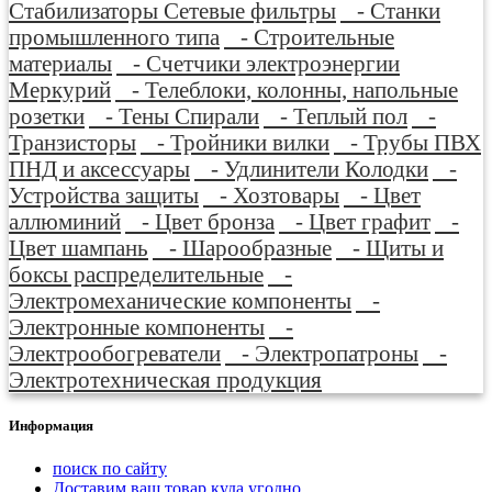
Стабилизаторы Сетевые фильтры
- Станки
промышленного типа
- Строительные
материалы
- Счетчики электроэнергии
Меркурий
- Телеблоки, колонны, напольные
розетки
- Тены Спирали
- Теплый пол
-
Транзисторы
- Тройники вилки
- Трубы ПВХ
ПНД и аксессуары
- Удлинители Колодки
-
Устройства защиты
- Хозтовары
- Цвет
аллюминий
- Цвет бронза
- Цвет графит
-
Цвет шампань
- Шарообразные
- Щиты и
боксы распределительные
-
Электромеханические компоненты
-
Электронные компоненты
-
Электрообогреватели
- Электропатроны
-
Электротехническая продукция
Информация
поиск по сайту
Доставим ваш товар куда угодно