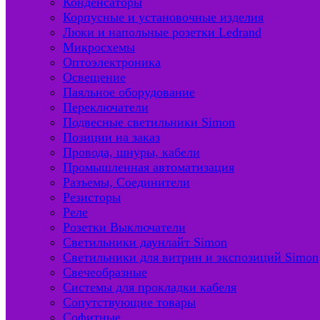
Конденсаторы
Корпусные и установочные изделия
Люки и напольные розетки Ledrand
Микросхемы
Оптоэлектроника
Освещение
Паяльное оборудование
Переключатели
Подвесные светильники Simon
Позиции на заказ
Провода, шнуры, кабели
Промышленная автоматизация
Разъемы, Соединители
Резисторы
Реле
Розетки Выключатели
Светильники даунлайт Simon
Светильники для витрин и экспозиций Simon
Свечеобразные
Системы для прокладки кабеля
Сопутствующие товары
Софитные