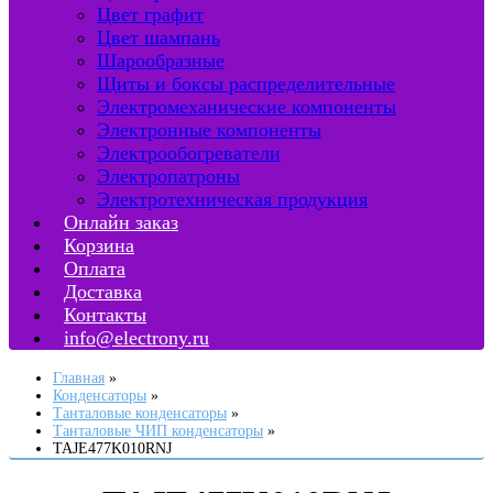
Цвет графит
Цвет шампань
Шарообразные
Щиты и боксы распределительные
Электромеханические компоненты
Электронные компоненты
Электрообогреватели
Электропатроны
Электротехническая продукция
Онлайн заказ
Корзина
Оплата
Доставка
Контакты
info@electrony.ru
Главная
Конденсаторы
Танталовые конденсаторы
Танталовые ЧИП конденсаторы
TAJE477K010RNJ