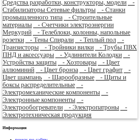
Средства разработки, конструкторы, модели
-
Стабилизаторы Сетевые фильтры
- Станки
промышленного типа
- Строительные
материалы
- Счетчики электроэнергии
Меркурий
- Телеблоки, колонны, напольные
розетки
- Тены Спирали
- Теплый пол
-
Транзисторы
- Тройники вилки
- Трубы ПВХ
ПНД и аксессуары
- Удлинители Колодки
-
Устройства защиты
- Хозтовары
- Цвет
аллюминий
- Цвет бронза
- Цвет графит
-
Цвет шампань
- Шарообразные
- Щиты и
боксы распределительные
-
Электромеханические компоненты
-
Электронные компоненты
-
Электрообогреватели
- Электропатроны
-
Электротехническая продукция
Информация
поиск по сайту